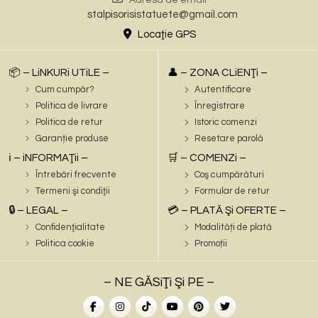
Adresa de email
🔟 Întrebare: Este o alegere bună pentru spații comerciale?
VS-W (Bricopoint) s-au Izocor LSB) aplicat la doi, trei ani.
antichizat, gri antichizat.
stalpisorisistatuete@gmail.com
Răspuns: Da, este ideală pentru pensiuni, hoteluri,
Reduce absorbția apei și murdăriei, protejează vopseaua de
📦 Disponibilitate: Din stoc și la comandă.
Locaţie GPS
restaurante sau parcuri.
umezeală și praf, nu formează peliculă groasă la suprafață, nu
🚚 Livrarea la domiciliu – se adaugă tarif curier + cost
1️⃣1️⃣ Întrebare: Se poate comanda în alte culori?
afectează aspectul vopselei.
paletizare.
Răspuns: Da, produsul este disponibil în mai multe variante de
Dacă produsul este nevopsit (culoarea naturală a betonului) și
💳 Plata se face integral la sediul firmei sau în baza unei
📦 – LiNKURi UTiLE –
👤 – ZONA CLiENŢi –
culori antichizate.
expus la exterior, impregnarea hidrofobă (Sika Sikagard-700 S,
facturi proforme
Cum cumpăr?
Autentificare
1️⃣2️⃣ Întrebare: Este realizată manual?
s-au Emex Concrete) este o bună soluție de protecție (doar
(ordin de plată / aplicație bancară).
Politica de livrare
Înregistrare
Răspuns: Da, fiecare piesă este realizată cu atenție la detalii.
pentru suprafețe nevopsite !)
❗ Nu se acceptă plata ramburs.
Politica de retur
Istoric comenzi
1️⃣3️⃣ Întrebare: Se poate folosi ca piesă centrală în grădină?
🔹 Acoperire în condiții extreme:
⚠️ Notă importantă:
Garanție produse
Resetare parolă
Răspuns: Absolut, designul său o face un punct de atracție
Acoperă produsul cu o prelată impermeabilă sau folie de
Imaginile produselor sunt orientative. Pot apărea mici
ℹ️ – iNFORMAŢii –
🛒 – COMENZi –
vizuală.
plastic groasă. Leagă prelata bine la bază pentru ca zăpada
diferențe de nuanță
Întrebări frecvente
Coş cumpărături
1️⃣4️⃣ Întrebare: Este potrivită pentru terase?
topită sau ploaia să nu pătrundă înăuntru (doar dacă sunt
sau detalii față de produsul livrat, în funcție de setările
Termeni şi condiţii
Formular de retur
Răspuns: Da, poate fi amplasată pe terase spațioase și bine
temperaturi foarte scăzute și zăpadă mare.) Folia/prelata nu
ecranului sau de lotul de fabricație.
🔒 – LEGAL –
susținute.
💳 – PLATĂ Şi OFERTE –
trebuie să fie închisă ermetic ca să nu producă condens,
De asemenea, mici diferențe de culoare, textură sau finisaj
1️⃣5️⃣ Întrebare: Necesită fixare suplimentară?
(efectul de seră.)
Confidenţialitate
pot apărea datorită
Modalități de plată
Răspuns: În general nu, dar în zone cu vânt puternic se poate
🔹 Depozitare pe timp de iarnă:
procesului de fabricație și nu reprezintă defecte.
Politica cookie
Promoții
fixa pentru siguranță.
În cazul unor ierni foarte severe, dacă există posibilitatea,
Transformă-ți grădina într-un spațiu de poveste! 🌸
1️⃣6️⃣ Întrebare: Cum se protejează pe timp de iarnă?
produsul/produsele poate fi mutat într-un spațiu acoperit
Eleganță clasică și rafinament pentru grădina sau curtea ta.
– NE GĂSiŢi Şi PE –
Răspuns: Se poate acoperi sau aplica un strat protector
(garaj, terasă închisă) pentru protecție maximă.
🌿
hidrofob.
🔹 Întreținerea finisajului: