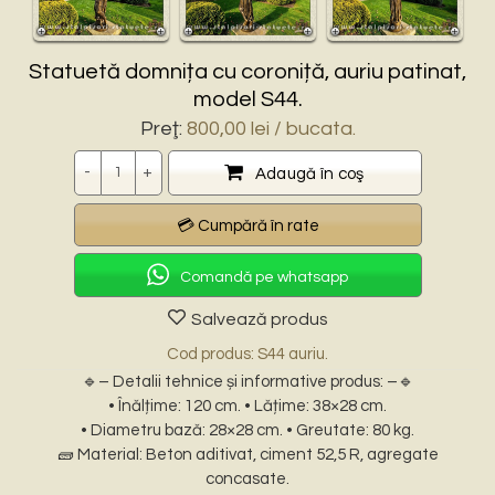
Statuetă domnița cu coroniță, auriu patinat,
model S44.
Preţ:
800,00
lei
/ bucata.
Cantitate
Adaugă în coş
Comandă pe whatsapp
Salvează produs
Cod produs: S44 auriu.
🔹– Detalii tehnice și informative produs: –🔹
• Înălțime: 120 cm. • Lățime: 38×28 cm.
• Diametru bază: 28×28 cm. • Greutate: 80 kg.
🧱 Material: Beton aditivat, ciment 52,5 R, agregate
concasate.