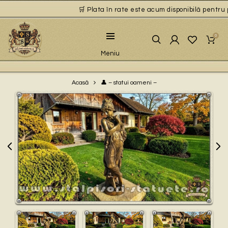
🛒 Plata în rate este acum disponibilă pentru pr
0
Meniu
👤 – statui oameni –
Acasă
Play