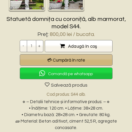
Statuetă domnița cu coroniță, alb marmorat,
model S44.
Preţ:
800,00
lei
/ bucata.
Cantitate
Adaugă în coş
Comandă pe whatsapp
Salvează produs
Cod produs: S44 alb.
🔹– Detalii tehnice și informative produs: –🔹
• Înălțime: 120 cm. • Lățime: 38×28 cm.
• Diametru bază: 28×28 cm. • Greutate: 80 kg.
🧱 Material: Beton aditivat, ciment 52,5 R, agregate
concasate.