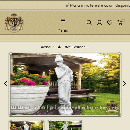
🛒 Plata în rate este acum disponibil
0
Meniu
👤 – statui oameni –
Acasă