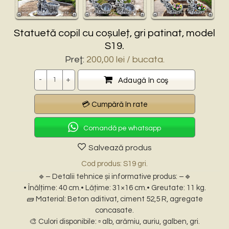
Statuetă copil cu coșuleț, gri patinat, model
S19.
Preţ:
200,00
lei
/ bucata.
Cantitate
Adaugă în coş
Comandă pe whatsapp
Salvează produs
Cod produs: S19 gri.
🔹– Detalii tehnice și informative produs: –🔹
• Înălțime: 40 cm.• Lățime: 31×16 cm.• Greutate: 11 kg.
🧱 Material: Beton aditivat, ciment 52,5 R, agregate
concasate.
🎨 Culori disponibile: ▫️ alb, arămiu, auriu, galben, gri.