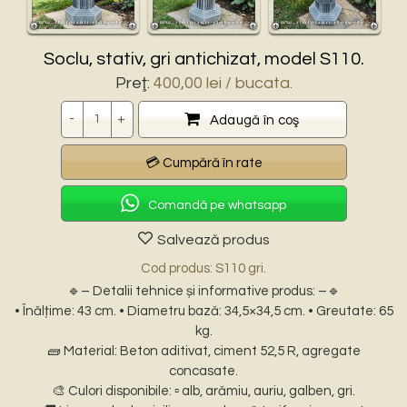
Soclu, stativ, gri antichizat, model S110.
Preţ:
400,00
lei
/ bucata.
Cantitate
Adaugă în coş
Comandă pe whatsapp
Salvează produs
Cod produs: S110 gri.
🔹– Detalii tehnice și informative produs: –🔹
• Înălțime: 43 cm. • Diametru bază: 34,5×34,5 cm. • Greutate: 65
kg.
🧱 Material: Beton aditivat, ciment 52,5 R, agregate
concasate.
🎨 Culori disponibile: ▫️ alb, arămiu, auriu, galben, gri.