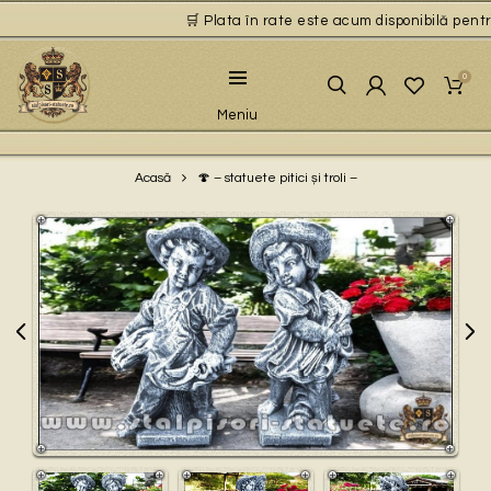
🛒 Plata în rate este acum disponibilă pentru 
0
Meniu
🍄 – statuete pitici și troli –
Acasă