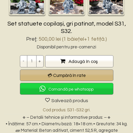
Set statuete copilași, gri patinat, model S31,
S32.
Preţ:
500,00
lei
(1 băiețel+1 fetiță.)
Disponibil pentru pre-comenzi
Cantitate
Adaugă în coş
Comandă pe whatsapp
Salvează produs
Cod produs: S31-S32 gri.
🔹– Detalii tehnice și informative produs: –🔹
• Înălțime: 57 cm.• Diametru bază: 18×18 cm.• Greutate: 34 kg.
🧱 Material: Beton aditivat, ciment 52,5 R, agregate