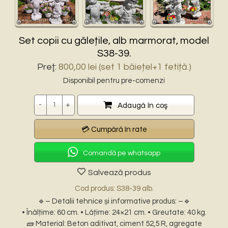
Set copii cu gălețile, alb marmorat, model
S38-39.
Preţ:
800,00
lei
(set 1 băiețel+1 fetiță.)
Disponibil pentru pre-comenzi
Cantitate
Adaugă în coş
Comandă pe whatsapp
Salvează produs
Cod produs: S38-39 alb.
🔹– Detalii tehnice și informative produs: –🔹
• Înălțime: 60 cm. • Lățime: 24×21 cm. • Greutate: 40 kg.
🧱 Material: Beton aditivat, ciment 52,5 R, agregate