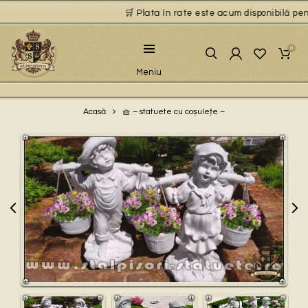
🛒 Plata în rate este acum disponibilă pentr
0
Meniu
🧺 – statuete cu coșulețe –
Acasă