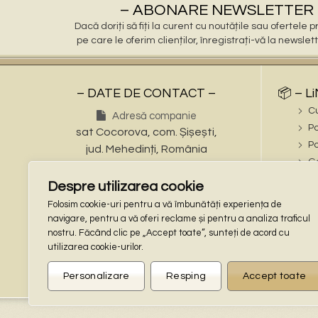
– ABONARE NEWSLETTER 
Dacă doriți să fiți la curent cu noutățile sau ofertele
pe care le oferim clienților, înregistrați-vă la newslet
– DATE DE CONTACT –
📦 – L
C
Adresă companie
Po
sat Cocorova, com. Șișești,
Po
jud. Mehedinți, România
Ga
Numere de telefon
ℹ️ – iN
Despre utilizarea cookie
Tel: (+40) 721 695 473
În
Folosim cookie-uri pentru a vă îmbunătăți experiența de
Tel: (+40) 748 862 997
Te
navigare, pentru a vă oferi reclame și pentru a analiza traficul
Adresa de email
nostru. Făcând clic pe „Accept toate”, sunteți de acord cu
🔒 – L
stalpisorisistatuete@gmail.com
utilizarea cookie-urilor.
Co
Locaţie GPS
Po
Personalizare
Resping
Accept toate