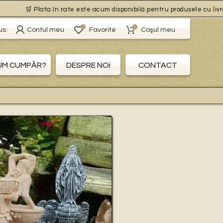
🛒 Plata în rate este acum disponibilă pentru produsele cu livrare gr
0
0
us
Contul meu
Favorite
Coşul meu
UM CUMPĂR?
DESPRE NOi
CONTACT