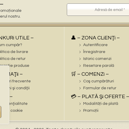
–
 promoționale
terul nostru.
iNKURi UTiLE –
👤 – ZONA CLiENŢi –
um cumpăr?
Autentificare
litica de livrare
Înregistrare
litica de retur
Istoric comenzi
ranție produse
Resetare parolă
FORMAŢii –
🛒 – COMENZi –
trebări frecvente
Coş cumpărături
rmeni şi condiţii
Formular de retur
EGAL –
💳 – PLATĂ Şi OFERTE 
nfidenţialitate
Modalități de plată
litica cookie
Promoții