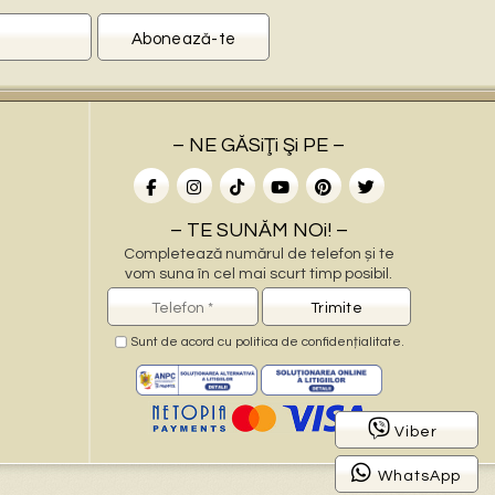
– NE GĂSiŢi Şi PE –
– TE SUNĂM NOi! –
Completează numărul de telefon și te
vom suna în cel mai scurt timp posibil.
Sunt de acord cu
politica de confidențialitate
.
–
Viber
WhatsApp