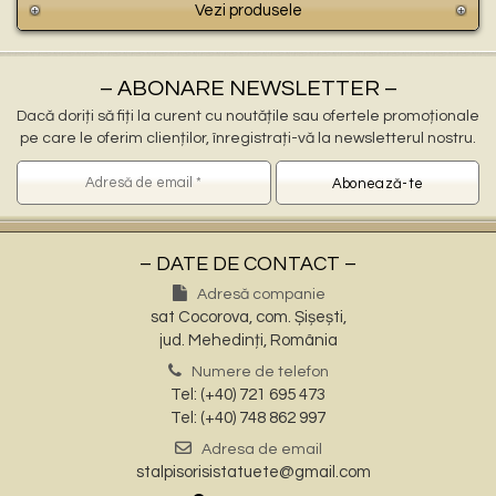
Vezi produsele
– ABONARE NEWSLETTER –
Dacă doriți să fiți la curent cu noutățile sau ofertele promoționale
pe care le oferim clienților, înregistrați-vă la newsletterul nostru.
– DATE DE CONTACT –
Adresă companie
sat Cocorova, com. Șișești,
jud. Mehedinți, România
Numere de telefon
Tel: (+40) 721 695 473
Tel: (+40) 748 862 997
Adresa de email
stalpisorisistatuete@gmail.com