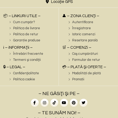
Locaţie GPS
📦 – LiNKURi UTiLE –
👤 – ZONA CLiENŢi –
Cum cumpăr?
Autentificare
Politica de livrare
Înregistrare
Politica de retur
Istoric comenzi
Garanție produse
Resetare parolă
ℹ️ – iNFORMAŢii –
🛒 – COMENZi –
Întrebări frecvente
Coş cumpărături
Termeni şi condiţii
Formular de retur
🔒 – LEGAL –
💳 – PLATĂ Şi OFERTE –
Confidenţialitate
Modalități de plată
Politica cookie
Promoții
– NE GĂSiŢi Şi PE –
– TE SUNĂM NOi! –