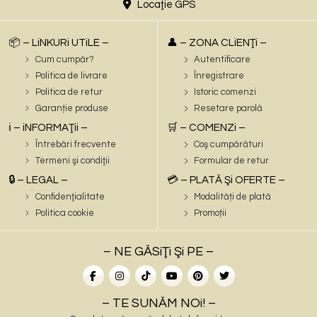
Locaţie GPS
📦 – LiNKURi UTiLE –
👤 – ZONA CLiENŢi –
Cum cumpăr?
Autentificare
Politica de livrare
Înregistrare
Politica de retur
Istoric comenzi
Garanție produse
Resetare parolă
ℹ️ – iNFORMAŢii –
🛒 – COMENZi –
Întrebări frecvente
Coş cumpărături
Termeni şi condiţii
Formular de retur
🔒 – LEGAL –
💳 – PLATĂ Şi OFERTE –
Confidenţialitate
Modalități de plată
Politica cookie
Promoții
– NE GĂSiŢi Şi PE –
– TE SUNĂM NOi! –