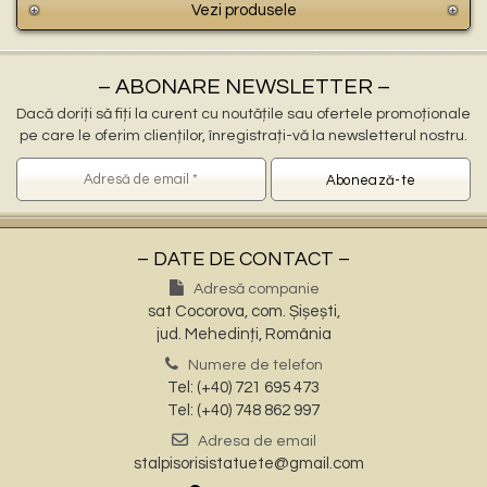
Vezi produsele
– ABONARE NEWSLETTER –
Dacă doriți să fiți la curent cu noutățile sau ofertele promoționale
pe care le oferim clienților, înregistrați-vă la newsletterul nostru.
– DATE DE CONTACT –
Adresă companie
sat Cocorova, com. Șișești,
jud. Mehedinți, România
Numere de telefon
Tel: (+40) 721 695 473
Tel: (+40) 748 862 997
Adresa de email
stalpisorisistatuete@gmail.com