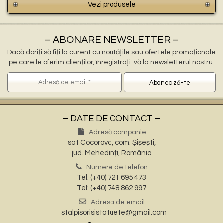
Vezi produsele
– ABONARE NEWSLETTER –
Dacă doriți să fiți la curent cu noutățile sau ofertele promoționale
pe care le oferim clienților, înregistrați-vă la newsletterul nostru.
– DATE DE CONTACT –
Adresă companie
sat Cocorova, com. Șișești,
jud. Mehedinți, România
Numere de telefon
Tel: (+40) 721 695 473
Tel: (+40) 748 862 997
Adresa de email
stalpisorisistatuete@gmail.com