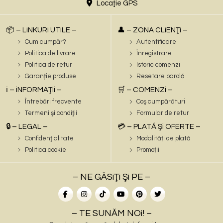
Locaţie GPS
📦 – LiNKURi UTiLE –
👤 – ZONA CLiENŢi –
Cum cumpăr?
Autentificare
Politica de livrare
Înregistrare
Politica de retur
Istoric comenzi
Garanție produse
Resetare parolă
ℹ️ – iNFORMAŢii –
🛒 – COMENZi –
Întrebări frecvente
Coş cumpărături
Termeni şi condiţii
Formular de retur
🔒 – LEGAL –
💳 – PLATĂ Şi OFERTE –
Confidenţialitate
Modalități de plată
Politica cookie
Promoții
– NE GĂSiŢi Şi PE –
– TE SUNĂM NOi! –