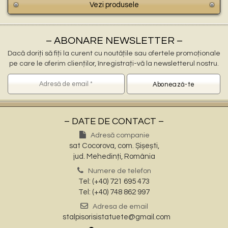
Vezi produsele
– ABONARE NEWSLETTER –
Dacă doriți să fiți la curent cu noutățile sau ofertele promoționale
pe care le oferim clienților, înregistrați-vă la newsletterul nostru.
– DATE DE CONTACT –
Adresă companie
sat Cocorova, com. Șișești,
jud. Mehedinți, România
Numere de telefon
Tel: (+40) 721 695 473
Tel: (+40) 748 862 997
Adresa de email
stalpisorisistatuete@gmail.com