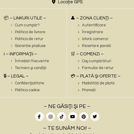
Locaţie GPS
📦 – LiNKURi UTiLE –
👤 – ZONA CLiENŢi –
Cum cumpăr?
Autentificare
Politica de livrare
Înregistrare
Politica de retur
Istoric comenzi
Garanție produse
Resetare parolă
ℹ️ – iNFORMAŢii –
🛒 – COMENZi –
Întrebări frecvente
Coş cumpărături
Termeni şi condiţii
Formular de retur
🔒 – LEGAL –
💳 – PLATĂ Şi OFERTE –
Confidenţialitate
Modalități de plată
Politica cookie
Promoții
– NE GĂSiŢi Şi PE –
– TE SUNĂM NOi! –