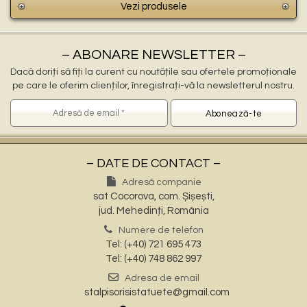
Vezi produsele
– ABONARE NEWSLETTER –
Dacă doriți să fiți la curent cu noutățile sau ofertele promoționale
pe care le oferim clienților, înregistrați-vă la newsletterul nostru.
– DATE DE CONTACT –
Adresă companie
sat Cocorova, com. Șișești,
jud. Mehedinți, România
Numere de telefon
Tel: (+40) 721 695 473
Tel: (+40) 748 862 997
Adresa de email
stalpisorisistatuete@gmail.com