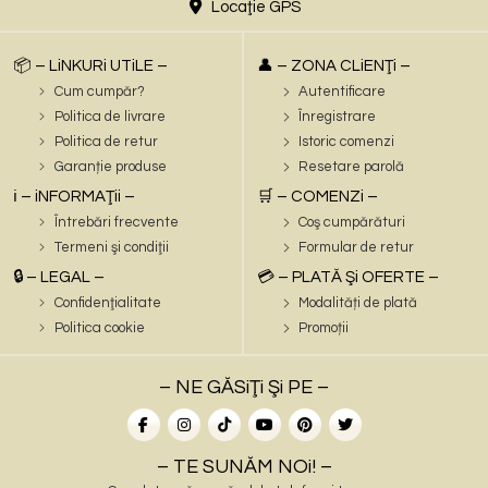
Locaţie GPS
📦 – LiNKURi UTiLE –
👤 – ZONA CLiENŢi –
Cum cumpăr?
Autentificare
Politica de livrare
Înregistrare
Politica de retur
Istoric comenzi
Garanție produse
Resetare parolă
ℹ️ – iNFORMAŢii –
🛒 – COMENZi –
Întrebări frecvente
Coş cumpărături
Termeni şi condiţii
Formular de retur
🔒 – LEGAL –
💳 – PLATĂ Şi OFERTE –
Confidenţialitate
Modalități de plată
Politica cookie
Promoții
– NE GĂSiŢi Şi PE –
– TE SUNĂM NOi! –