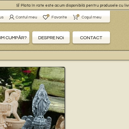
🛒 Plata în rate este acum disponibilă pentru produsele cu livrare g
0
0
us
Contul meu
Favorite
Coşul meu
UM CUMPĂR?
DESPRE NOi
CONTACT