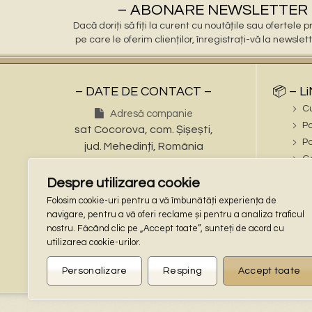
– ABONARE NEWSLETTER 
Dacă doriți să fiți la curent cu noutățile sau ofertele
pe care le oferim clienților, înregistrați-vă la newslet
– DATE DE CONTACT –
📦 – L
C
Adresă companie
Po
sat Cocorova, com. Șișești,
Po
jud. Mehedinți, România
Ga
Numere de telefon
ℹ️ – iN
Despre utilizarea cookie
Tel: (+40) 721 695 473
În
Folosim cookie-uri pentru a vă îmbunătăți experiența de
Tel: (+40) 748 862 997
Te
navigare, pentru a vă oferi reclame și pentru a analiza traficul
Adresa de email
nostru. Făcând clic pe „Accept toate”, sunteți de acord cu
🔒 – L
stalpisorisistatuete@gmail.com
utilizarea cookie-urilor.
Co
Locaţie GPS
Po
Personalizare
Resping
Accept toate