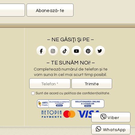
– NE GĂSiŢi Şi PE –
– TE SUNĂM NOi! –
Completează numărul de telefon și te
vom suna în cel mai scurt timp posibil.
Sunt de acord cu
politica de confidențialitate
.
–
Viber
WhatsApp