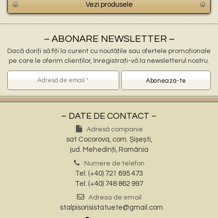
Vezi produsele
– ABONARE NEWSLETTER –
Dacă doriți să fiți la curent cu noutățile sau ofertele promoționale
pe care le oferim clienților, înregistrați-vă la newsletterul nostru.
– DATE DE CONTACT –
Adresă companie
sat Cocorova, com. Șișești,
jud. Mehedinți, România
Numere de telefon
Tel: (+40) 721 695 473
Tel: (+40) 748 862 997
Adresa de email
stalpisorisistatuete@gmail.com