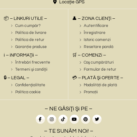
Locaţie GPS
📦 – LiNKURi UTiLE –
👤 – ZONA CLiENŢi –
Cum cumpăr?
Autentificare
Politica de livrare
Înregistrare
Politica de retur
Istoric comenzi
Garanție produse
Resetare parolă
ℹ️ – iNFORMAŢii –
🛒 – COMENZi –
Întrebări frecvente
Coş cumpărături
Termeni şi condiţii
Formular de retur
🔒 – LEGAL –
💳 – PLATĂ Şi OFERTE –
Confidenţialitate
Modalități de plată
Politica cookie
Promoții
– NE GĂSiŢi Şi PE –
– TE SUNĂM NOi! –