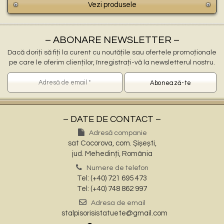
Vezi produsele
– ABONARE NEWSLETTER –
Dacă doriți să fiți la curent cu noutățile sau ofertele promoționale
pe care le oferim clienților, înregistrați-vă la newsletterul nostru.
– DATE DE CONTACT –
Adresă companie
sat Cocorova, com. Șișești,
jud. Mehedinți, România
Numere de telefon
Tel: (+40) 721 695 473
Tel: (+40) 748 862 997
Adresa de email
stalpisorisistatuete@gmail.com