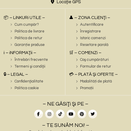
Locaţie GPS
📦 – LiNKURi UTiLE –
👤 – ZONA CLiENŢi –
Cum cumpăr?
Autentificare
Politica de livrare
Înregistrare
Politica de retur
Istoric comenzi
Garanție produse
Resetare parolă
ℹ️ – iNFORMAŢii –
🛒 – COMENZi –
Întrebări frecvente
Coş cumpărături
Termeni şi condiţii
Formular de retur
🔒 – LEGAL –
💳 – PLATĂ Şi OFERTE –
Confidenţialitate
Modalități de plată
Politica cookie
Promoții
– NE GĂSiŢi Şi PE –
– TE SUNĂM NOi! –