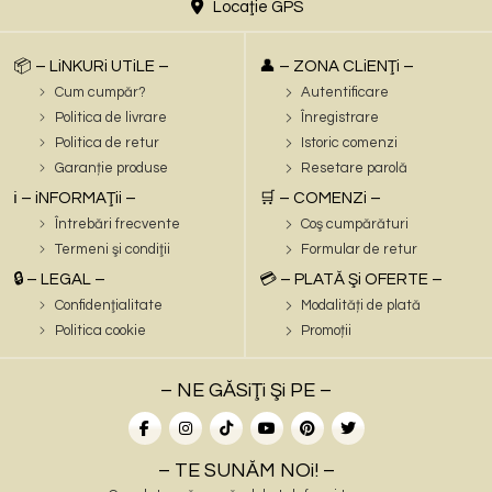
Locaţie GPS
📦 – LiNKURi UTiLE –
👤 – ZONA CLiENŢi –
Cum cumpăr?
Autentificare
Politica de livrare
Înregistrare
Politica de retur
Istoric comenzi
Garanție produse
Resetare parolă
ℹ️ – iNFORMAŢii –
🛒 – COMENZi –
Întrebări frecvente
Coş cumpărături
Termeni şi condiţii
Formular de retur
🔒 – LEGAL –
💳 – PLATĂ Şi OFERTE –
Confidenţialitate
Modalități de plată
Politica cookie
Promoții
– NE GĂSiŢi Şi PE –
– TE SUNĂM NOi! –