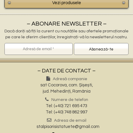
Vezi produsele
– ABONARE NEWSLETTER –
Dacă doriți să fiți la curent cu noutățile sau ofertele promoționale
pe care le oferim clienților, înregistrați-vă la newsletterul nostru.
– DATE DE CONTACT –
Adresă companie
sat Cocorova, com. Șișești,
jud. Mehedinți, România
Numere de telefon
Tel: (+40) 721 695 473
Tel: (+40) 748 862 997
Adresa de email
stalpisorisistatuete@gmail.com