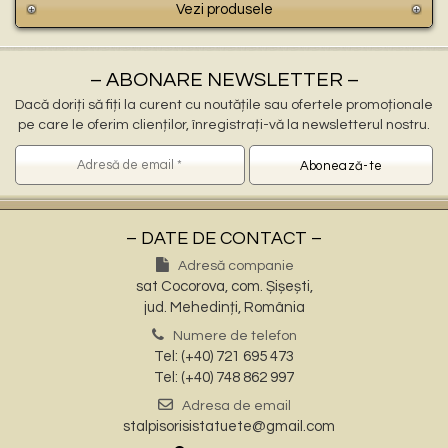
Vezi produsele
– ABONARE NEWSLETTER –
Dacă doriți să fiți la curent cu noutățile sau ofertele promoționale
pe care le oferim clienților, înregistrați-vă la newsletterul nostru.
– DATE DE CONTACT –
Adresă companie
sat Cocorova, com. Șișești,
jud. Mehedinți, România
Numere de telefon
Tel: (+40) 721 695 473
Tel: (+40) 748 862 997
Adresa de email
stalpisorisistatuete@gmail.com