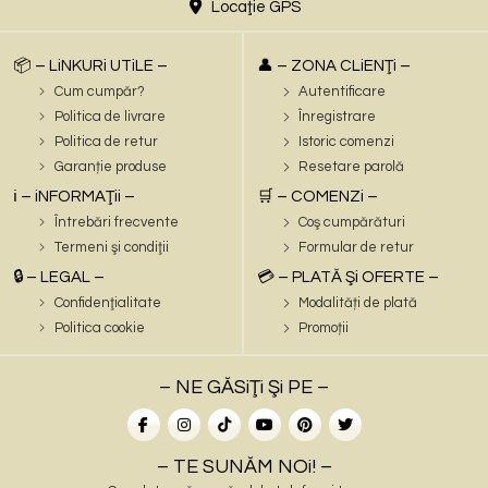
Locaţie GPS
📦 – LiNKURi UTiLE –
👤 – ZONA CLiENŢi –
Cum cumpăr?
Autentificare
Politica de livrare
Înregistrare
Politica de retur
Istoric comenzi
Garanție produse
Resetare parolă
ℹ️ – iNFORMAŢii –
🛒 – COMENZi –
Întrebări frecvente
Coş cumpărături
Termeni şi condiţii
Formular de retur
🔒 – LEGAL –
💳 – PLATĂ Şi OFERTE –
Confidenţialitate
Modalități de plată
Politica cookie
Promoții
– NE GĂSiŢi Şi PE –
– TE SUNĂM NOi! –