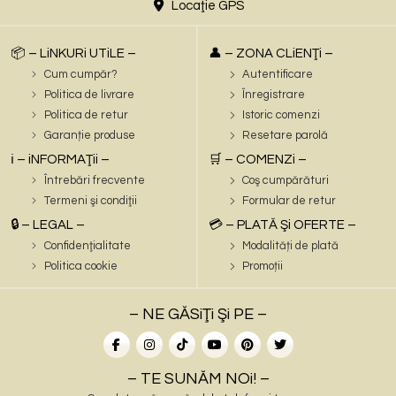
Locaţie GPS
📦 – LiNKURi UTiLE –
👤 – ZONA CLiENŢi –
Cum cumpăr?
Autentificare
Politica de livrare
Înregistrare
Politica de retur
Istoric comenzi
Garanție produse
Resetare parolă
ℹ️ – iNFORMAŢii –
🛒 – COMENZi –
Întrebări frecvente
Coş cumpărături
Termeni şi condiţii
Formular de retur
🔒 – LEGAL –
💳 – PLATĂ Şi OFERTE –
Confidenţialitate
Modalități de plată
Politica cookie
Promoții
– NE GĂSiŢi Şi PE –
– TE SUNĂM NOi! –