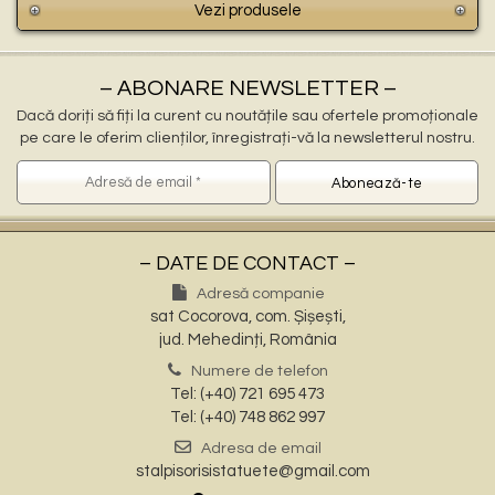
Vezi produsele
– ABONARE NEWSLETTER –
Dacă doriți să fiți la curent cu noutățile sau ofertele promoționale
pe care le oferim clienților, înregistrați-vă la newsletterul nostru.
– DATE DE CONTACT –
Adresă companie
sat Cocorova, com. Șișești,
jud. Mehedinți, România
Numere de telefon
Tel: (+40) 721 695 473
Tel: (+40) 748 862 997
Adresa de email
stalpisorisistatuete@gmail.com