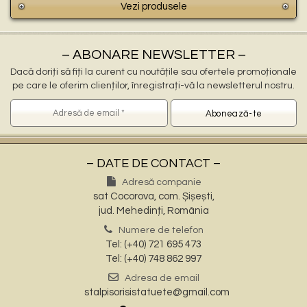
Vezi produsele
– ABONARE NEWSLETTER –
Dacă doriți să fiți la curent cu noutățile sau ofertele promoționale
pe care le oferim clienților, înregistrați-vă la newsletterul nostru.
– DATE DE CONTACT –
Adresă companie
sat Cocorova, com. Șișești,
jud. Mehedinți, România
Numere de telefon
Tel: (+40) 721 695 473
Tel: (+40) 748 862 997
Adresa de email
stalpisorisistatuete@gmail.com