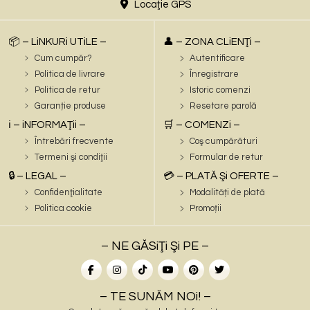
Locaţie GPS
📦 – LiNKURi UTiLE –
👤 – ZONA CLiENŢi –
Cum cumpăr?
Autentificare
Politica de livrare
Înregistrare
Politica de retur
Istoric comenzi
Garanție produse
Resetare parolă
ℹ️ – iNFORMAŢii –
🛒 – COMENZi –
Întrebări frecvente
Coş cumpărături
Termeni şi condiţii
Formular de retur
🔒 – LEGAL –
💳 – PLATĂ Şi OFERTE –
Confidenţialitate
Modalități de plată
Politica cookie
Promoții
– NE GĂSiŢi Şi PE –
– TE SUNĂM NOi! –