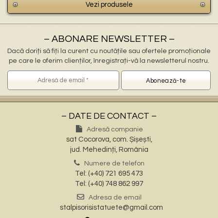
Vezi produsele
– ABONARE NEWSLETTER –
Dacă doriți să fiți la curent cu noutățile sau ofertele promoționale
pe care le oferim clienților, înregistrați-vă la newsletterul nostru.
– DATE DE CONTACT –
Adresă companie
sat Cocorova, com. Șișești,
jud. Mehedinți, România
Numere de telefon
Tel: (+40) 721 695 473
Tel: (+40) 748 862 997
Adresa de email
stalpisorisistatuete@gmail.com