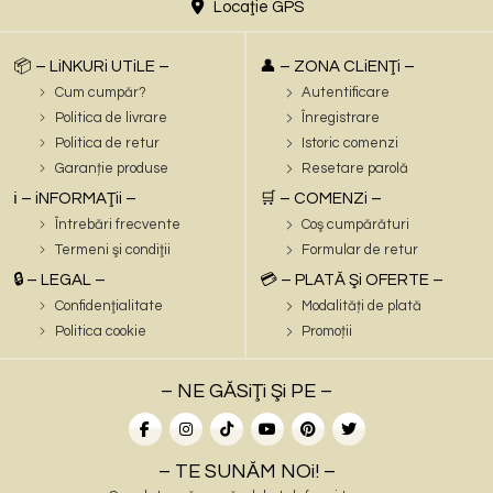
Locaţie GPS
📦 – LiNKURi UTiLE –
👤 – ZONA CLiENŢi –
Cum cumpăr?
Autentificare
Politica de livrare
Înregistrare
Politica de retur
Istoric comenzi
Garanție produse
Resetare parolă
ℹ️ – iNFORMAŢii –
🛒 – COMENZi –
Întrebări frecvente
Coş cumpărături
Termeni şi condiţii
Formular de retur
🔒 – LEGAL –
💳 – PLATĂ Şi OFERTE –
Confidenţialitate
Modalități de plată
Politica cookie
Promoții
– NE GĂSiŢi Şi PE –
– TE SUNĂM NOi! –