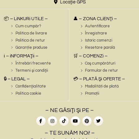
Locaţie GPS
📦 – LiNKURi UTiLE –
👤 – ZONA CLiENŢi –
Cum cumpăr?
Autentificare
Politica de livrare
Înregistrare
Politica de retur
Istoric comenzi
Garanție produse
Resetare parolă
ℹ️ – iNFORMAŢii –
🛒 – COMENZi –
Întrebări frecvente
Coş cumpărături
Termeni şi condiţii
Formular de retur
🔒 – LEGAL –
💳 – PLATĂ Şi OFERTE –
Confidenţialitate
Modalități de plată
Politica cookie
Promoții
– NE GĂSiŢi Şi PE –
– TE SUNĂM NOi! –