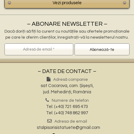
Vezi produsele
– ABONARE NEWSLETTER –
Dacă doriți să fiți la curent cu noutățile sau ofertele promoționale
pe care le oferim clienților, înregistrați-vă la newsletterul nostru.
– DATE DE CONTACT –
Adresă companie
sat Cocorova, com. Șișești,
jud. Mehedinți, România
Numere de telefon
Tel: (+40) 721 695 473
Tel: (+40) 748 862 997
Adresa de email
stalpisorisistatuete@gmail.com