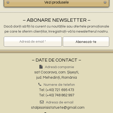
Vezi produsele
– ABONARE NEWSLETTER –
Dacă doriți să fiți la curent cu noutățile sau ofertele promoționale
pe care le oferim clienților, înregistrați-vă la newsletterul nostru.
– DATE DE CONTACT –
Adresă companie
sat Cocorova, com. Șișești,
jud. Mehedinți, România
Numere de telefon
Tel: (+40) 721 695 473
Tel: (+40) 748 862 997
Adresa de email
stalpisorisistatuete@gmail.com