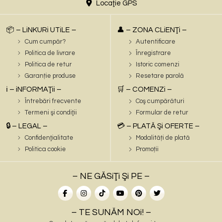
Locaţie GPS
📦 – LiNKURi UTiLE –
👤 – ZONA CLiENŢi –
Cum cumpăr?
Autentificare
Politica de livrare
Înregistrare
Politica de retur
Istoric comenzi
Garanție produse
Resetare parolă
ℹ️ – iNFORMAŢii –
🛒 – COMENZi –
Întrebări frecvente
Coş cumpărături
Termeni şi condiţii
Formular de retur
🔒 – LEGAL –
💳 – PLATĂ Şi OFERTE –
Confidenţialitate
Modalități de plată
Politica cookie
Promoții
– NE GĂSiŢi Şi PE –
– TE SUNĂM NOi! –