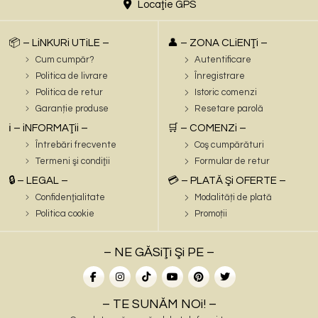
Locaţie GPS
📦 – LiNKURi UTiLE –
👤 – ZONA CLiENŢi –
Cum cumpăr?
Autentificare
Politica de livrare
Înregistrare
Politica de retur
Istoric comenzi
Garanție produse
Resetare parolă
ℹ️ – iNFORMAŢii –
🛒 – COMENZi –
Întrebări frecvente
Coş cumpărături
Termeni şi condiţii
Formular de retur
🔒 – LEGAL –
💳 – PLATĂ Şi OFERTE –
Confidenţialitate
Modalități de plată
Politica cookie
Promoții
– NE GĂSiŢi Şi PE –
– TE SUNĂM NOi! –