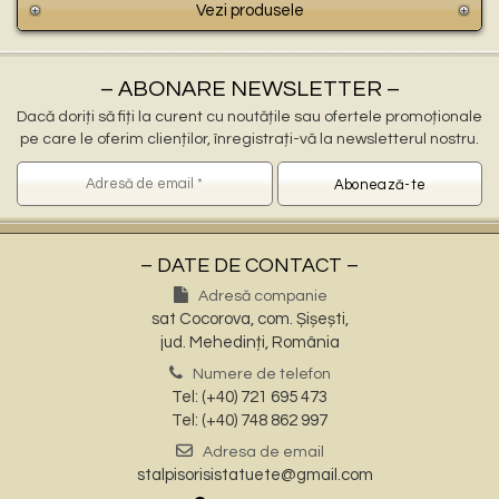
Vezi produsele
– ABONARE NEWSLETTER –
Dacă doriți să fiți la curent cu noutățile sau ofertele promoționale
pe care le oferim clienților, înregistrați-vă la newsletterul nostru.
– DATE DE CONTACT –
Adresă companie
sat Cocorova, com. Șișești,
jud. Mehedinți, România
Numere de telefon
Tel: (+40) 721 695 473
Tel: (+40) 748 862 997
Adresa de email
stalpisorisistatuete@gmail.com