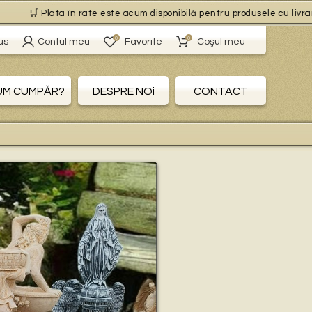
🛒 Plata în rate este acum disponibilă pentru produsele cu livrare gra
0
0
us
Contul meu
Favorite
Coşul meu
UM CUMPĂR?
DESPRE NOi
CONTACT