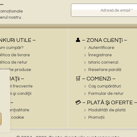
–
 promoționale
terul nostru.
iNKURi UTiLE –
👤 – ZONA CLiENŢi –
um cumpăr?
Autentificare
litica de livrare
Înregistrare
litica de retur
Istoric comenzi
ranție produse
Resetare parolă
FORMAŢii –
🛒 – COMENZi –
trebări frecvente
Coş cumpărături
rmeni şi condiţii
Formular de retur
EGAL –
💳 – PLATĂ Şi OFERTE 
nfidenţialitate
Modalități de plată
litica cookie
Promoții