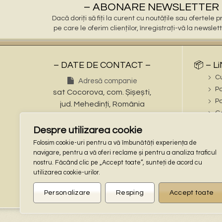
– ABONARE NEWSLETTER 
Dacă doriți să fiți la curent cu noutățile sau ofertele
pe care le oferim clienților, înregistrați-vă la newslet
– DATE DE CONTACT –
📦 – L
C
Adresă companie
Po
sat Cocorova, com. Șișești,
Po
jud. Mehedinți, România
Ga
Numere de telefon
ℹ️ – iN
Despre utilizarea cookie
Tel: (+40) 721 695 473
În
Folosim cookie-uri pentru a vă îmbunătăți experiența de
Tel: (+40) 748 862 997
Te
navigare, pentru a vă oferi reclame și pentru a analiza traficul
Adresa de email
nostru. Făcând clic pe „Accept toate”, sunteți de acord cu
🔒 – L
stalpisorisistatuete@gmail.com
utilizarea cookie-urilor.
Co
Locaţie GPS
Po
Personalizare
Resping
Accept toate