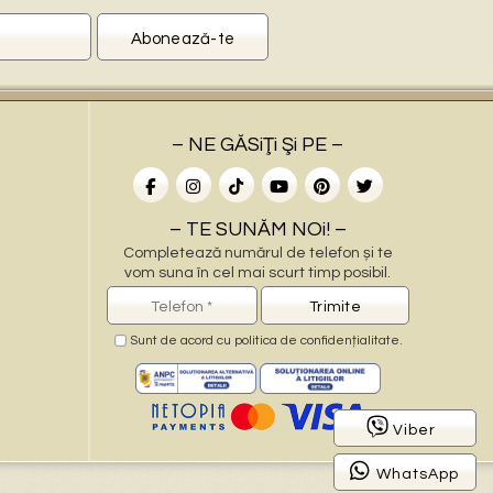
– NE GĂSiŢi Şi PE –
– TE SUNĂM NOi! –
Completează numărul de telefon și te
vom suna în cel mai scurt timp posibil.
Sunt de acord cu
politica de confidențialitate
.
–
Viber
WhatsApp