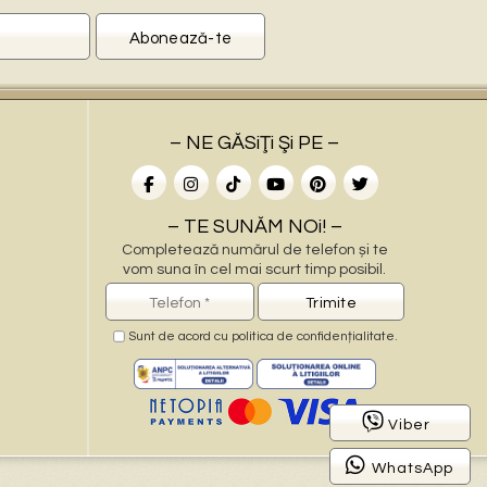
– NE GĂSiŢi Şi PE –
– TE SUNĂM NOi! –
Completează numărul de telefon și te
vom suna în cel mai scurt timp posibil.
Sunt de acord cu
politica de confidențialitate
.
–
Viber
WhatsApp