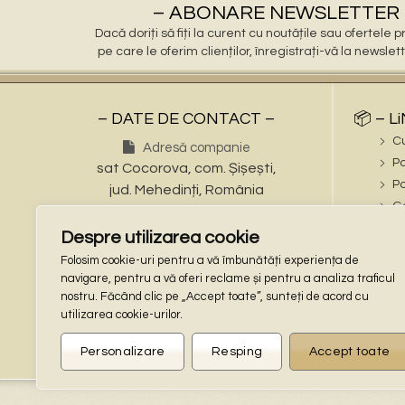
– ABONARE NEWSLETTER 
Dacă doriți să fiți la curent cu noutățile sau ofertele
pe care le oferim clienților, înregistrați-vă la newslet
– DATE DE CONTACT –
📦 – L
C
Adresă companie
Po
sat Cocorova, com. Șișești,
Po
jud. Mehedinți, România
Ga
Numere de telefon
ℹ️ – iN
Despre utilizarea cookie
Tel: (+40) 721 695 473
În
Folosim cookie-uri pentru a vă îmbunătăți experiența de
Tel: (+40) 748 862 997
Te
navigare, pentru a vă oferi reclame și pentru a analiza traficul
Adresa de email
nostru. Făcând clic pe „Accept toate”, sunteți de acord cu
🔒 – L
stalpisorisistatuete@gmail.com
utilizarea cookie-urilor.
Co
Locaţie GPS
Po
Personalizare
Resping
Accept toate