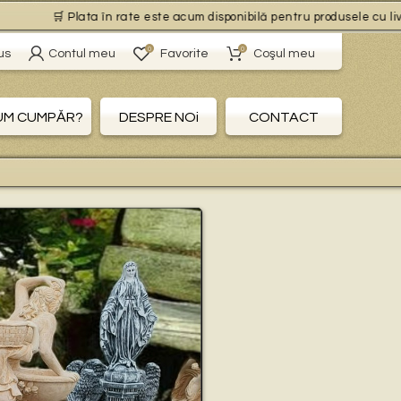
🛒 Plata în rate este acum disponibilă pentru produsele cu livrare g
0
0
us
Contul meu
Favorite
Coşul meu
UM CUMPĂR?
DESPRE NOi
CONTACT