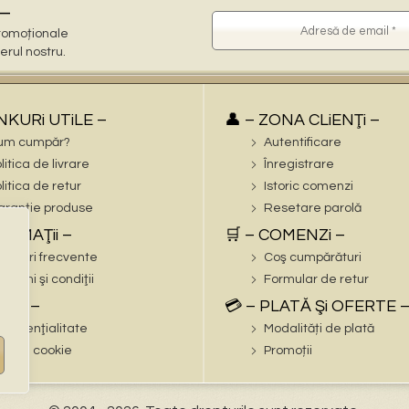
–
 promoționale
terul nostru.
iNKURi UTiLE –
👤 – ZONA CLiENŢi –
um cumpăr?
Autentificare
litica de livrare
Înregistrare
litica de retur
Istoric comenzi
ranție produse
Resetare parolă
FORMAŢii –
🛒 – COMENZi –
trebări frecvente
Coş cumpărături
rmeni şi condiţii
Formular de retur
EGAL –
💳 – PLATĂ Şi OFERTE 
nfidenţialitate
Modalități de plată
litica cookie
Promoții