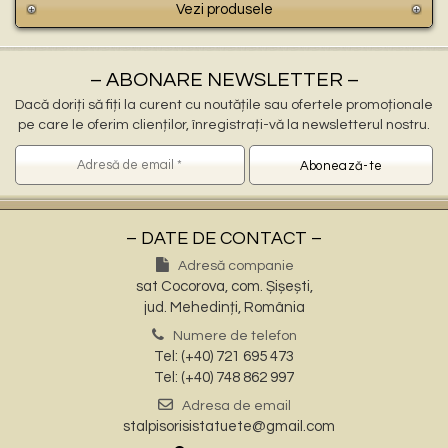
Vezi produsele
– ABONARE NEWSLETTER –
Dacă doriți să fiți la curent cu noutățile sau ofertele promoționale
pe care le oferim clienților, înregistrați-vă la newsletterul nostru.
– DATE DE CONTACT –
Adresă companie
sat Cocorova, com. Șișești,
jud. Mehedinți, România
Numere de telefon
Tel: (+40) 721 695 473
Tel: (+40) 748 862 997
Adresa de email
stalpisorisistatuete@gmail.com