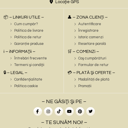
Locaţie GPS
📦 – LiNKURi UTiLE –
👤 – ZONA CLiENŢi –
Cum cumpăr?
Autentificare
Politica de livrare
Înregistrare
Politica de retur
Istoric comenzi
Garanție produse
Resetare parolă
ℹ️ – iNFORMAŢii –
🛒 – COMENZi –
Întrebări frecvente
Coş cumpărături
Termeni şi condiţii
Formular de retur
🔒 – LEGAL –
💳 – PLATĂ Şi OFERTE –
Confidenţialitate
Modalități de plată
Politica cookie
Promoții
– NE GĂSiŢi Şi PE –
– TE SUNĂM NOi! –