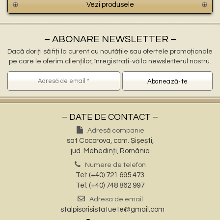
Vezi produsele
– ABONARE NEWSLETTER –
Dacă doriți să fiți la curent cu noutățile sau ofertele promoționale
pe care le oferim clienților, înregistrați-vă la newsletterul nostru.
– DATE DE CONTACT –
Adresă companie
sat Cocorova, com. Șișești,
jud. Mehedinți, România
Numere de telefon
Tel: (+40) 721 695 473
Tel: (+40) 748 862 997
Adresa de email
stalpisorisistatuete@gmail.com