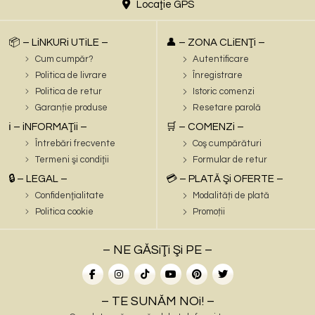
Locaţie GPS
📦 – LiNKURi UTiLE –
👤 – ZONA CLiENŢi –
Cum cumpăr?
Autentificare
Politica de livrare
Înregistrare
Politica de retur
Istoric comenzi
Garanție produse
Resetare parolă
ℹ️ – iNFORMAŢii –
🛒 – COMENZi –
Întrebări frecvente
Coş cumpărături
Termeni şi condiţii
Formular de retur
🔒 – LEGAL –
💳 – PLATĂ Şi OFERTE –
Confidenţialitate
Modalități de plată
Politica cookie
Promoții
– NE GĂSiŢi Şi PE –
– TE SUNĂM NOi! –