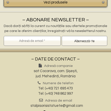
Vezi produsele
– ABONARE NEWSLETTER –
Dacă doriți să fiți la curent cu noutățile sau ofertele promoționale
pe care le oferim clienților, înregistrați-vă la newsletterul nostru.
– DATE DE CONTACT –
Adresă companie
sat Cocorova, com. Șișești,
jud. Mehedinți, România
Numere de telefon
Tel: (+40) 721 695 473
Tel: (+40) 748 862 997
Adresa de email
stalpisorisistatuete@gmail.com