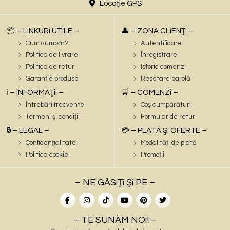
Locaţie GPS
📦 – LiNKURi UTiLE –
👤 – ZONA CLiENŢi –
Cum cumpăr?
Autentificare
Politica de livrare
Înregistrare
Politica de retur
Istoric comenzi
Garanție produse
Resetare parolă
ℹ️ – iNFORMAŢii –
🛒 – COMENZi –
Întrebări frecvente
Coş cumpărături
Termeni şi condiţii
Formular de retur
🔒 – LEGAL –
💳 – PLATĂ Şi OFERTE –
Confidenţialitate
Modalități de plată
Politica cookie
Promoții
– NE GĂSiŢi Şi PE –
– TE SUNĂM NOi! –