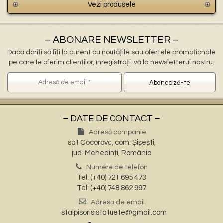
Vezi produsele
– ABONARE NEWSLETTER –
Dacă doriți să fiți la curent cu noutățile sau ofertele promoționale
pe care le oferim clienților, înregistrați-vă la newsletterul nostru.
– DATE DE CONTACT –
Adresă companie
sat Cocorova, com. Șișești,
jud. Mehedinți, România
Numere de telefon
Tel: (+40) 721 695 473
Tel: (+40) 748 862 997
Adresa de email
stalpisorisistatuete@gmail.com