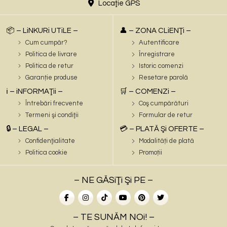
Locaţie GPS
📦 – LiNKURi UTiLE –
👤 – ZONA CLiENŢi –
Cum cumpăr?
Autentificare
Politica de livrare
Înregistrare
Politica de retur
Istoric comenzi
Garanție produse
Resetare parolă
ℹ️ – iNFORMAŢii –
🛒 – COMENZi –
Întrebări frecvente
Coş cumpărături
Termeni şi condiţii
Formular de retur
🔒 – LEGAL –
💳 – PLATĂ Şi OFERTE –
Confidenţialitate
Modalități de plată
Politica cookie
Promoții
– NE GĂSiŢi Şi PE –
– TE SUNĂM NOi! –