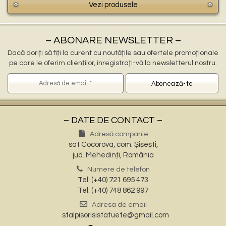
Vezi produsele
– ABONARE NEWSLETTER –
Dacă doriți să fiți la curent cu noutățile sau ofertele promoționale
pe care le oferim clienților, înregistrați-vă la newsletterul nostru.
– DATE DE CONTACT –
Adresă companie
sat Cocorova, com. Șișești,
jud. Mehedinți, România
Numere de telefon
Tel: (+40) 721 695 473
Tel: (+40) 748 862 997
Adresa de email
stalpisorisistatuete@gmail.com