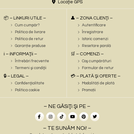
Locaţie GPS
📦 – LiNKURi UTiLE –
👤 – ZONA CLiENŢi –
Cum cumpăr?
Autentificare
Politica de livrare
Înregistrare
Politica de retur
Istoric comenzi
Garanție produse
Resetare parolă
ℹ️ – iNFORMAŢii –
🛒 – COMENZi –
Întrebări frecvente
Coş cumpărături
Termeni şi condiţii
Formular de retur
🔒 – LEGAL –
💳 – PLATĂ Şi OFERTE –
Confidenţialitate
Modalități de plată
Politica cookie
Promoții
– NE GĂSiŢi Şi PE –
– TE SUNĂM NOi! –