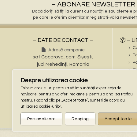
– ABONARE NEWSLETTER 
Dacă doriți să fiți la curent cu noutățile sau ofertele
pe care le oferim clienților, înregistrați-vă la newslet
– DATE DE CONTACT –
📦 – L
C
Adresă companie
Po
sat Cocorova, com. Șișești,
Po
jud. Mehedinți, România
Ga
Numere de telefon
ℹ️ – iN
Despre utilizarea cookie
Tel: (+40) 721 695 473
În
Folosim cookie-uri pentru a vă îmbunătăți experiența de
Tel: (+40) 748 862 997
Te
navigare, pentru a vă oferi reclame și pentru a analiza traficul
Adresa de email
nostru. Făcând clic pe „Accept toate”, sunteți de acord cu
🔒 – L
stalpisorisistatuete@gmail.com
utilizarea cookie-urilor.
Co
Locaţie GPS
Po
Personalizare
Resping
Accept toate