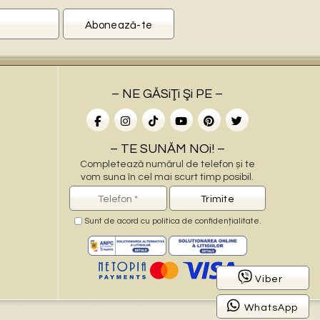
– NE GĂSiŢi Şi PE –
– TE SUNĂM NOi! –
Completează numărul de telefon și te
vom suna în cel mai scurt timp posibil.
Sunt de acord cu
politica de confidențialitate
.
–
Viber
WhatsApp