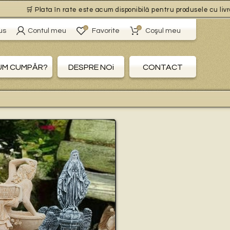
🛒 Plata în rate este acum disponibilă pentru produsele cu livrare gr
0
0
us
Contul meu
Favorite
Coşul meu
UM CUMPĂR?
DESPRE NOi
CONTACT