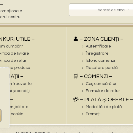
–
 promoționale
terul nostru.
iNKURi UTiLE –
👤 – ZONA CLiENŢi –
um cumpăr?
Autentificare
litica de livrare
Înregistrare
litica de retur
Istoric comenzi
ranție produse
Resetare parolă
FORMAŢii –
🛒 – COMENZi –
trebări frecvente
Coş cumpărături
rmeni şi condiţii
Formular de retur
EGAL –
💳 – PLATĂ Şi OFERTE 
nfidenţialitate
Modalități de plată
litica cookie
Promoții