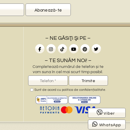
– NE GĂSiŢi Şi PE –
– TE SUNĂM NOi! –
Completează numărul de telefon și te
vom suna în cel mai scurt timp posibil.
Sunt de acord cu
politica de confidențialitate
.
–
Viber
WhatsApp