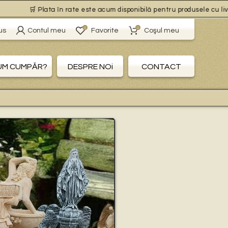
🛒 Plata în rate este acum disponibilă pentru produsele cu livrare g
0
0
us
Contul meu
Favorite
Coşul meu
UM CUMPĂR?
DESPRE NOi
CONTACT