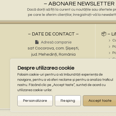
– ABONARE NEWSLETTER 
Dacă doriți să fiți la curent cu noutățile sau ofertele
pe care le oferim clienților, înregistrați-vă la newslet
– DATE DE CONTACT –
📦 – L
C
Adresă companie
Po
sat Cocorova, com. Șișești,
Po
jud. Mehedinți, România
Ga
Numere de telefon
ℹ️ – iN
Despre utilizarea cookie
Tel: (+40) 721 695 473
În
Folosim cookie-uri pentru a vă îmbunătăți experiența de
Tel: (+40) 748 862 997
Te
navigare, pentru a vă oferi reclame și pentru a analiza traficul
Adresa de email
nostru. Făcând clic pe „Accept toate”, sunteți de acord cu
🔒 – L
stalpisorisistatuete@gmail.com
utilizarea cookie-urilor.
Co
Locaţie GPS
Po
Personalizare
Resping
Accept toate