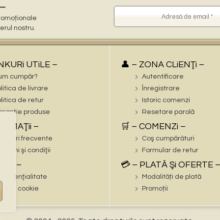
–
 promoționale
terul nostru.
iNKURi UTiLE –
👤 – ZONA CLiENŢi –
um cumpăr?
Autentificare
litica de livrare
Înregistrare
litica de retur
Istoric comenzi
ranție produse
Resetare parolă
FORMAŢii –
🛒 – COMENZi –
trebări frecvente
Coş cumpărături
rmeni şi condiţii
Formular de retur
EGAL –
💳 – PLATĂ Şi OFERTE 
nfidenţialitate
Modalități de plată
litica cookie
Promoții