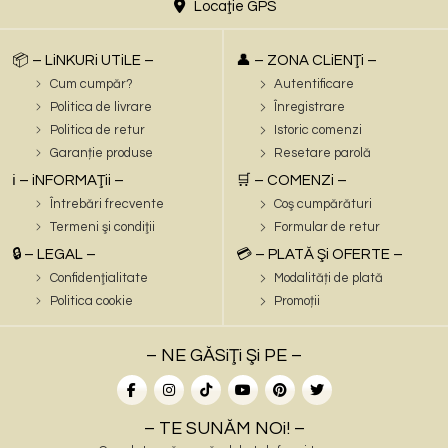
Locaţie GPS
📦 – LiNKURi UTiLE –
👤 – ZONA CLiENŢi –
Cum cumpăr?
Autentificare
Politica de livrare
Înregistrare
Politica de retur
Istoric comenzi
Garanție produse
Resetare parolă
ℹ️ – iNFORMAŢii –
🛒 – COMENZi –
Întrebări frecvente
Coş cumpărături
Termeni şi condiţii
Formular de retur
🔒 – LEGAL –
💳 – PLATĂ Şi OFERTE –
Confidenţialitate
Modalități de plată
Politica cookie
Promoții
– NE GĂSiŢi Şi PE –
– TE SUNĂM NOi! –