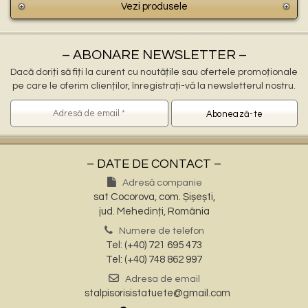
Vezi produsele
– ABONARE NEWSLETTER –
Dacă doriți să fiți la curent cu noutățile sau ofertele promoționale
pe care le oferim clienților, înregistrați-vă la newsletterul nostru.
– DATE DE CONTACT –
Adresă companie
sat Cocorova, com. Șișești,
jud. Mehedinți, România
Numere de telefon
Tel: (+40) 721 695 473
Tel: (+40) 748 862 997
Adresa de email
stalpisorisistatuete@gmail.com