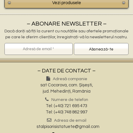
Vezi produsele
– ABONARE NEWSLETTER –
Dacă doriți să fiți la curent cu noutățile sau ofertele promoționale
pe care le oferim clienților, înregistrați-vă la newsletterul nostru.
– DATE DE CONTACT –
Adresă companie
sat Cocorova, com. Șișești,
jud. Mehedinți, România
Numere de telefon
Tel: (+40) 721 695 473
Tel: (+40) 748 862 997
Adresa de email
stalpisorisistatuete@gmail.com