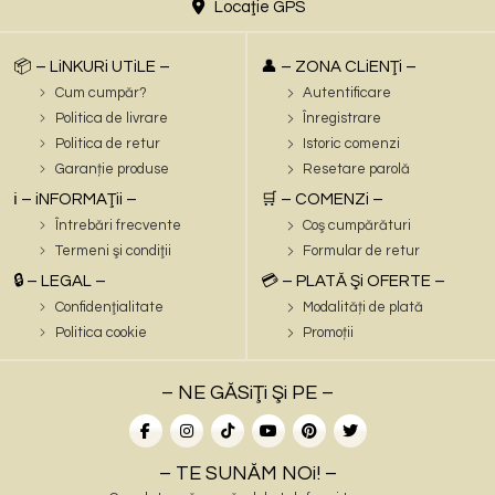
Locaţie GPS
📦 – LiNKURi UTiLE –
👤 – ZONA CLiENŢi –
Cum cumpăr?
Autentificare
Politica de livrare
Înregistrare
Politica de retur
Istoric comenzi
Garanție produse
Resetare parolă
ℹ️ – iNFORMAŢii –
🛒 – COMENZi –
Întrebări frecvente
Coş cumpărături
Termeni şi condiţii
Formular de retur
🔒 – LEGAL –
💳 – PLATĂ Şi OFERTE –
Confidenţialitate
Modalități de plată
Politica cookie
Promoții
– NE GĂSiŢi Şi PE –
– TE SUNĂM NOi! –