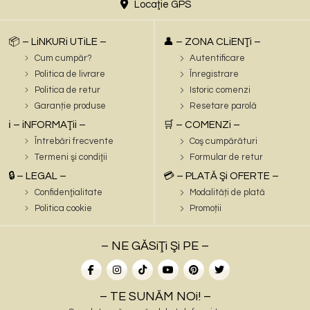
Locaţie GPS
📦 – LiNKURi UTiLE –
👤 – ZONA CLiENŢi –
Cum cumpăr?
Autentificare
Politica de livrare
Înregistrare
Politica de retur
Istoric comenzi
Garanție produse
Resetare parolă
ℹ️ – iNFORMAŢii –
🛒 – COMENZi –
Întrebări frecvente
Coş cumpărături
Termeni şi condiţii
Formular de retur
🔒 – LEGAL –
💳 – PLATĂ Şi OFERTE –
Confidenţialitate
Modalități de plată
Politica cookie
Promoții
– NE GĂSiŢi Şi PE –
– TE SUNĂM NOi! –