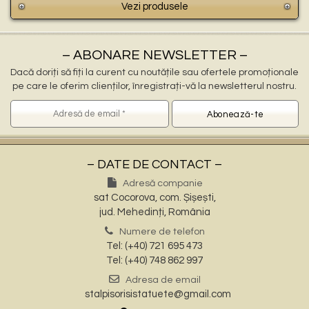
Vezi produsele
– ABONARE NEWSLETTER –
Dacă doriți să fiți la curent cu noutățile sau ofertele promoționale
pe care le oferim clienților, înregistrați-vă la newsletterul nostru.
– DATE DE CONTACT –
Adresă companie
sat Cocorova, com. Șișești,
jud. Mehedinți, România
Numere de telefon
Tel: (+40) 721 695 473
Tel: (+40) 748 862 997
Adresa de email
stalpisorisistatuete@gmail.com