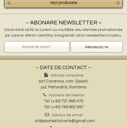
Vezi produsele
– ABONARE NEWSLETTER –
Dacă doriți să fiți la curent cu noutățile sau ofertele promoționale
pe care le oferim clienților, înregistrați-vă la newsletterul nostru.
– DATE DE CONTACT –
Adresă companie
sat Cocorova, com. Șișești,
jud. Mehedinți, România
Numere de telefon
Tel: (+40) 721 695 473
Tel: (+40) 748 862 997
Adresa de email
stalpisorisistatuete@gmail.com