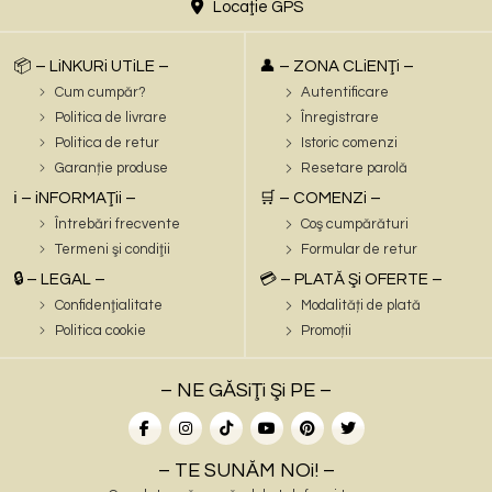
Locaţie GPS
📦 – LiNKURi UTiLE –
👤 – ZONA CLiENŢi –
Cum cumpăr?
Autentificare
Politica de livrare
Înregistrare
Politica de retur
Istoric comenzi
Garanție produse
Resetare parolă
ℹ️ – iNFORMAŢii –
🛒 – COMENZi –
Întrebări frecvente
Coş cumpărături
Termeni şi condiţii
Formular de retur
🔒 – LEGAL –
💳 – PLATĂ Şi OFERTE –
Confidenţialitate
Modalități de plată
Politica cookie
Promoții
– NE GĂSiŢi Şi PE –
– TE SUNĂM NOi! –