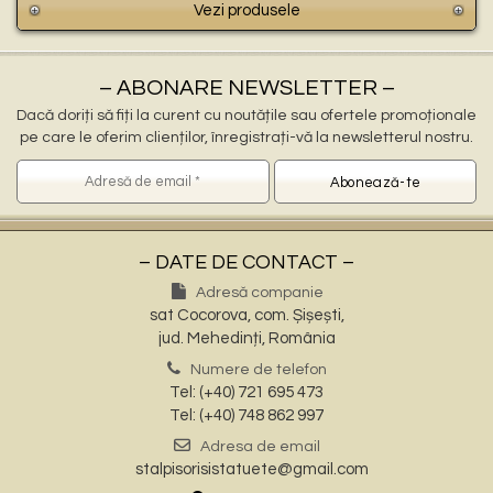
Vezi produsele
– ABONARE NEWSLETTER –
Dacă doriți să fiți la curent cu noutățile sau ofertele promoționale
pe care le oferim clienților, înregistrați-vă la newsletterul nostru.
– DATE DE CONTACT –
Adresă companie
sat Cocorova, com. Șișești,
jud. Mehedinți, România
Numere de telefon
Tel: (+40) 721 695 473
Tel: (+40) 748 862 997
Adresa de email
stalpisorisistatuete@gmail.com