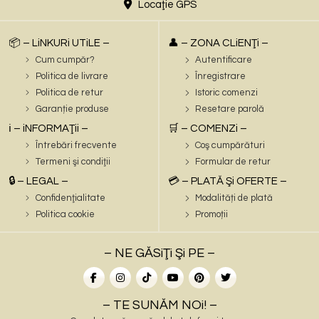
Locaţie GPS
📦 – LiNKURi UTiLE –
👤 – ZONA CLiENŢi –
Cum cumpăr?
Autentificare
Politica de livrare
Înregistrare
Politica de retur
Istoric comenzi
Garanție produse
Resetare parolă
ℹ️ – iNFORMAŢii –
🛒 – COMENZi –
Întrebări frecvente
Coş cumpărături
Termeni şi condiţii
Formular de retur
🔒 – LEGAL –
💳 – PLATĂ Şi OFERTE –
Confidenţialitate
Modalități de plată
Politica cookie
Promoții
– NE GĂSiŢi Şi PE –
– TE SUNĂM NOi! –