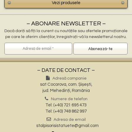
Vezi produsele
– ABONARE NEWSLETTER –
Dacă doriți să fiți la curent cu noutățile sau ofertele promoționale
pe care le oferim clienților, înregistrați-vă la newsletterul nostru.
– DATE DE CONTACT –
Adresă companie
sat Cocorova, com. Șișești,
jud. Mehedinți, România
Numere de telefon
Tel: (+40) 721 695 473
Tel: (+40) 748 862 997
Adresa de email
stalpisorisistatuete@gmail.com