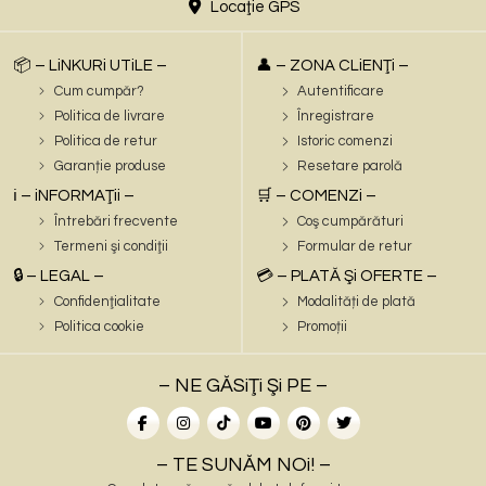
Locaţie GPS
📦 – LiNKURi UTiLE –
👤 – ZONA CLiENŢi –
Cum cumpăr?
Autentificare
Politica de livrare
Înregistrare
Politica de retur
Istoric comenzi
Garanție produse
Resetare parolă
ℹ️ – iNFORMAŢii –
🛒 – COMENZi –
Întrebări frecvente
Coş cumpărături
Termeni şi condiţii
Formular de retur
🔒 – LEGAL –
💳 – PLATĂ Şi OFERTE –
Confidenţialitate
Modalități de plată
Politica cookie
Promoții
– NE GĂSiŢi Şi PE –
– TE SUNĂM NOi! –