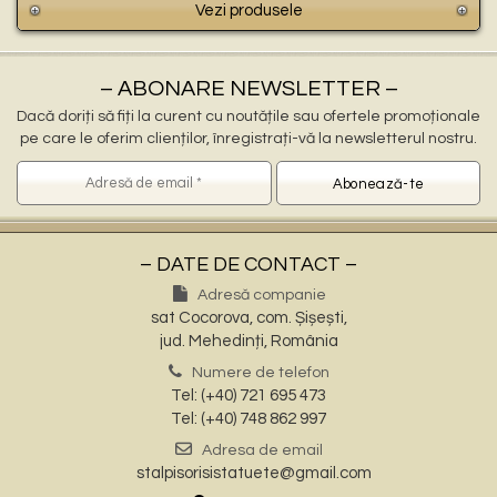
Vezi produsele
– ABONARE NEWSLETTER –
Dacă doriți să fiți la curent cu noutățile sau ofertele promoționale
pe care le oferim clienților, înregistrați-vă la newsletterul nostru.
– DATE DE CONTACT –
Adresă companie
sat Cocorova, com. Șișești,
jud. Mehedinți, România
Numere de telefon
Tel: (+40) 721 695 473
Tel: (+40) 748 862 997
Adresa de email
stalpisorisistatuete@gmail.com