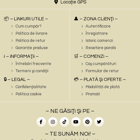
Locaţie GPS
📦 – LiNKURi UTiLE –
👤 – ZONA CLiENŢi –
Cum cumpăr?
Autentificare
Politica de livrare
Înregistrare
Politica de retur
Istoric comenzi
Garanție produse
Resetare parolă
ℹ️ – iNFORMAŢii –
🛒 – COMENZi –
Întrebări frecvente
Coş cumpărături
Termeni şi condiţii
Formular de retur
🔒 – LEGAL –
💳 – PLATĂ Şi OFERTE –
Confidenţialitate
Modalități de plată
Politica cookie
Promoții
– NE GĂSiŢi Şi PE –
– TE SUNĂM NOi! –