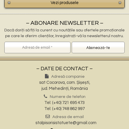
Vezi produsele
– ABONARE NEWSLETTER –
Dacă doriți să fiți la curent cu noutățile sau ofertele promoționale
pe care le oferim clienților, înregistrați-vă la newsletterul nostru.
– DATE DE CONTACT –
Adresă companie
sat Cocorova, com. Șișești,
jud. Mehedinți, România
Numere de telefon
Tel: (+40) 721 695 473
Tel: (+40) 748 862 997
Adresa de email
stalpisorisistatuete@gmail.com