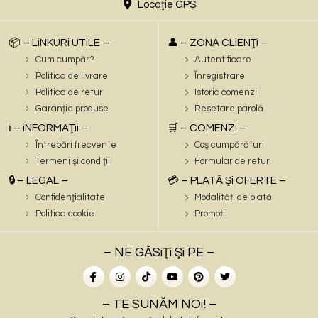
Locaţie GPS
📦 – LiNKURi UTiLE –
👤 – ZONA CLiENŢi –
Cum cumpăr?
Autentificare
Politica de livrare
Înregistrare
Politica de retur
Istoric comenzi
Garanție produse
Resetare parolă
ℹ️ – iNFORMAŢii –
🛒 – COMENZi –
Întrebări frecvente
Coş cumpărături
Termeni şi condiţii
Formular de retur
🔒 – LEGAL –
💳 – PLATĂ Şi OFERTE –
Confidenţialitate
Modalități de plată
Politica cookie
Promoții
– NE GĂSiŢi Şi PE –
– TE SUNĂM NOi! –