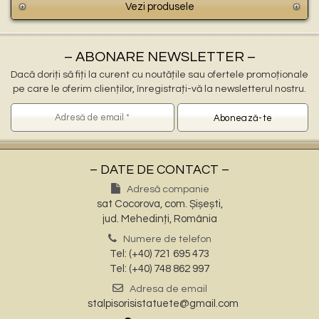
Vezi produsele
– ABONARE NEWSLETTER –
Dacă doriți să fiți la curent cu noutățile sau ofertele promoționale
pe care le oferim clienților, înregistrați-vă la newsletterul nostru.
– DATE DE CONTACT –
Adresă companie
sat Cocorova, com. Șișești,
jud. Mehedinți, România
Numere de telefon
Tel: (+40) 721 695 473
Tel: (+40) 748 862 997
Adresa de email
stalpisorisistatuete@gmail.com