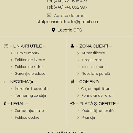
Tel: (+40) 721 695 473
Tel: (+40) 748 862 997
Adresa de email
stalpisorisistatuete@gmail.com
Locaţie GPS
📦 – LiNKURi UTiLE –
👤 – ZONA CLiENŢi –
Cum cumpăr?
Autentificare
Politica de livrare
Înregistrare
Politica de retur
Istoric comenzi
Garanție produse
Resetare parolă
ℹ️ – iNFORMAŢii –
🛒 – COMENZi –
Întrebări frecvente
Coş cumpărături
Termeni şi condiţii
Formular de retur
🔒 – LEGAL –
💳 – PLATĂ Şi OFERTE –
Confidenţialitate
Modalități de plată
Politica cookie
Promoții