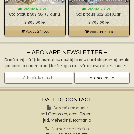
🐉 – statuete gargoyles –
👼 – statuete religioase și îngerași –
TRANSPORT GRATUIT
TRANSPORT GRATUIT
🦜 – statuete păsări –
Cod produs: S82-S84 (6) auriu.
Cod produs: S82-S84 (6) gri.
💧 – statuete pentru fântâni –
Prețul
Prețul
2.900,00
lei
2.700,00
lei
🍄 – statuete pitici și troli –
inițial
curent
👤 – statui oameni –
a
este:
Adaugă în coş
Adaugă în coş
🏺 – vaze pentru flori –
fost:
2.700,00 lei.
2.900,00 lei.
– ABONARE NEWSLETTER –
Dacă doriți să fiți la curent cu noutățile sau ofertele promoționale
pe care le oferim clienților, înregistrați-vă la newsletterul nostru.
– DATE DE CONTACT –
Adresă companie
sat Cocorova, com. Șișești,
jud. Mehedinți, România
Numere de telefon