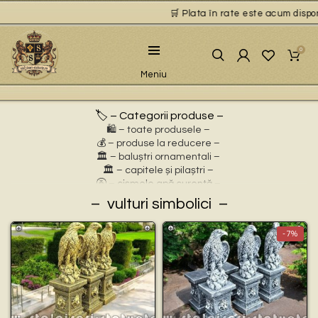
🛒 Plata în rate este acum disponi
0
Meniu
🏷️ – Categorii produse –
🛍️ – toate produsele –
💰 – produse la reducere –
🏛 – baluștri ornamentali –
🏛 – capitele și pilaștri –
🚰 – cișmele apă curentă –
⛲ – fântâni arteziene –
vulturi simbolici
🎀 – idei de cadouri –
🪴 – jardiniere cu personaje –
-7%
🌸 – jardiniere pentru flori –
🏗 – socluri și stative –
🦌 – statuete animale sălbatice –
🐕 – statuete animale domestice –
🧘 – statuete buddha –
🧺 – statuete cu coșulețe –