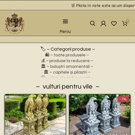
🛒 Plata în rate este acum disponib
0
Meniu
🏷️ – Categorii produse –
🛍️ – toate produsele –
💰 – produse la reducere –
🏛 – baluștri ornamentali –
🏛 – capitele și pilaștri –
🚰 – cișmele apă curentă –
⛲ – fântâni arteziene –
vulturi pentru vile
🎀 – idei de cadouri –
🪴 – jardiniere cu personaje –
-7%
🌸 – jardiniere pentru flori –
🏗 – socluri și stative –
🦌 – statuete animale sălbatice –
🐕 – statuete animale domestice –
🧘 – statuete buddha –
🧺 – statuete cu coșulețe –