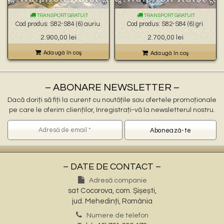
🐉 – statuete gargoyles –
👼 – statuete religioase și îngerași –
TRANSPORT GRATUIT
TRANSPORT GRATUIT
🦜 – statuete păsări –
Cod produs: S82-S84 (6) auriu.
Cod produs: S82-S84 (6) gri.
💧 – statuete pentru fântâni –
Prețul
Prețul
2.900,00
lei
2.700,00
lei
🍄 – statuete pitici și troli –
inițial
curent
👤 – statui oameni –
a
este:
Adaugă în coş
Adaugă în coş
🏺 – vaze pentru flori –
fost:
2.700,00 lei.
2.900,00 lei.
– ABONARE NEWSLETTER –
Dacă doriți să fiți la curent cu noutățile sau ofertele promoționale
pe care le oferim clienților, înregistrați-vă la newsletterul nostru.
– DATE DE CONTACT –
Adresă companie
sat Cocorova, com. Șișești,
jud. Mehedinți, România
Numere de telefon