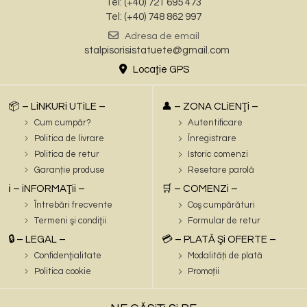
Tel: (+40) 721 695 473
Tel: (+40) 748 862 997
Adresa de email
stalpisorisistatuete@gmail.com
Locaţie GPS
📦 – LiNKURi UTiLE –
👤 – ZONA CLiENŢi –
Cum cumpăr?
Autentificare
Politica de livrare
Înregistrare
Politica de retur
Istoric comenzi
Garanție produse
Resetare parolă
ℹ️ – iNFORMAŢii –
🛒 – COMENZi –
Întrebări frecvente
Coş cumpărături
Termeni şi condiţii
Formular de retur
🔒 – LEGAL –
💳 – PLATĂ Şi OFERTE –
Confidenţialitate
Modalități de plată
Politica cookie
Promoții