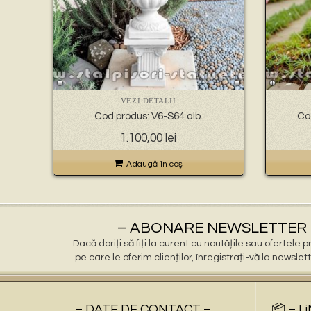
VEZI DETALII
Cod produs: V6-S64 alb.
Co
1.100,00
lei
Adaugă în coş
– ABONARE NEWSLETTER 
Dacă doriți să fiți la curent cu noutățile sau ofertele
pe care le oferim clienților, înregistrați-vă la newslet
– DATE DE CONTACT –
📦 – L