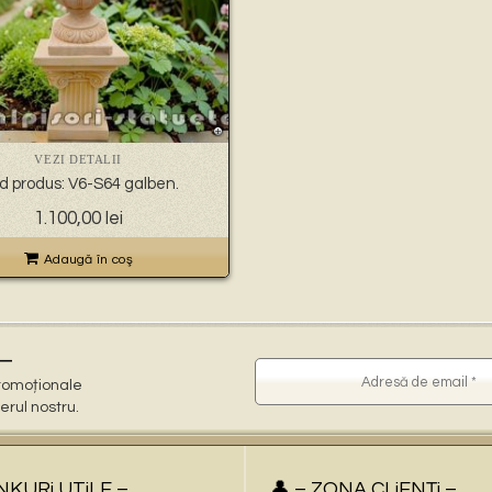
VEZI DETALII
d produs: V6-S64 galben.
1.100,00
lei
Adaugă în coş
–
 promoționale
terul nostru.
iNKURi UTiLE –
👤 – ZONA CLiENŢi –