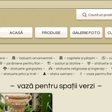
Caută un prod
ACASĂ
PRODUSE
GALERiE FOTO
C
ere –
🏛 – baluștri ornamentali –
🏛 – capitele și pilaștri –
🚰 – c
🌸 – jardiniere pentru flori –
🏗 – socluri și stative –
🦌 – statuete 
🐉 – statuete gargoyles –
👼 – statuete religioase și îngerași –
 – statuete pitici și troli –
👤 – statui oameni –
🏺 – vaze pentru flor
vază pentru spații verzi