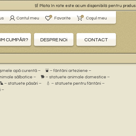
🛒 Plata în rate este acum disponibilă pentru produsele c
0
0
us
Contul meu
Favorite
Coşul meu
UM CUMPĂR?
DESPRE NOi
CONTACT
ișmele apă curentă –
⛲ – fântâni arteziene –
animale sălbatice –
🐕 – statuete animale domestice –
🦜 – statuete păsări –
💧 – statuete pentru fântâni –
i –