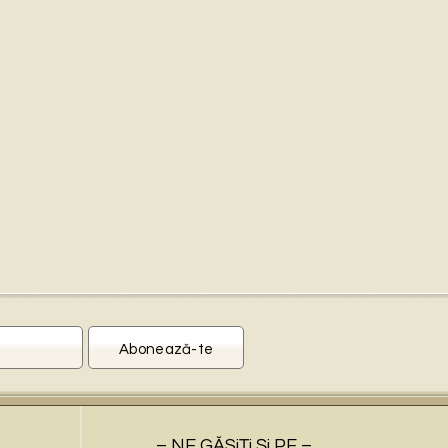
– NE GĂSiŢi Şi PE –