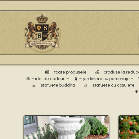
🛍️ – toate produsele –
💰 – produse la reduc
🎀 – idei de cadouri –
🪴 – jardiniere cu personaje –
🧘 – statuete buddha –
🧺 – statuete cu coșulețe –
🍄