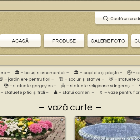
Caută un prod
ACASĂ
PRODUSE
GALERiE FOTO
C
ere –
🏛 – baluștri ornamentali –
🏛 – capitele și pilaștri –
🚰 – c
🌸 – jardiniere pentru flori –
🏗 – socluri și stative –
🦌 – statuete 
🐉 – statuete gargoyles –
👼 – statuete religioase și îngerași –
 – statuete pitici și troli –
👤 – statui oameni –
🏺 – vaze pentru flor
vază curte