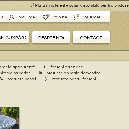
🛒 Plata în rate este acum disponibilă pentru produsele cu
0
0
us
Contul meu
Favorite
Coşul meu
UM CUMPĂR?
DESPRE NOi
CONTACT
ișmele apă curentă –
⛲ – fântâni arteziene –
animale sălbatice –
🐕 – statuete animale domestice –
🦜 – statuete păsări –
💧 – statuete pentru fântâni –
i –