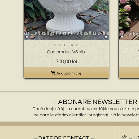
VEZI DETALII
Cod produs: V5 alb.
700,00
lei
Adaugă în coş
– ABONARE NEWSLETTER 
Dacă doriți să fiți la curent cu noutățile sau ofertele
pe care le oferim clienților, înregistrați-vă la newslet
– DATE DE CONTACT –
📦 – L