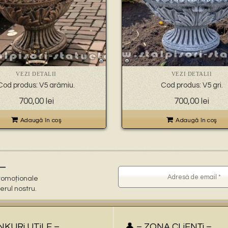
VEZI DETALII
VEZI DETALII
Cod produs: V5 arămiu.
Cod produs: V5 gri.
700,00
lei
700,00
lei
Adaugă în coş
Adaugă în coş
–
 promoționale
terul nostru.
iNKURi UTiLE –
👤 – ZONA CLiENŢi –