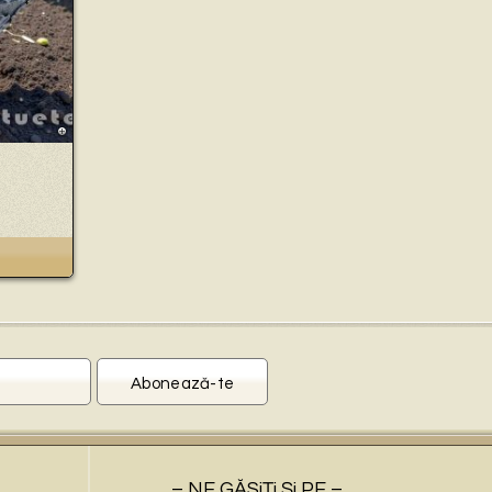
– NE GĂSiŢi Şi PE –