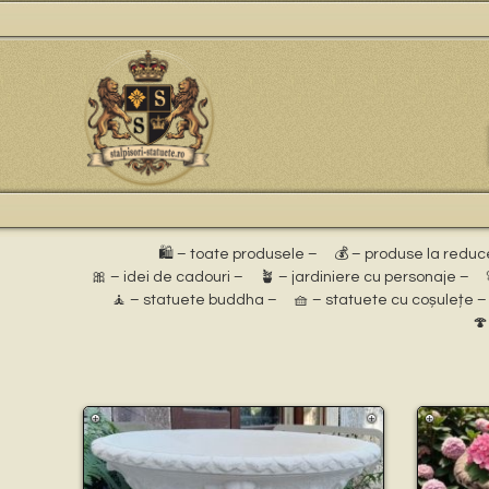
🛍️ – toate produsele –
💰 – produse la reduc
🎀 – idei de cadouri –
🪴 – jardiniere cu personaje –
🧘 – statuete buddha –
🧺 – statuete cu coșulețe –
🍄