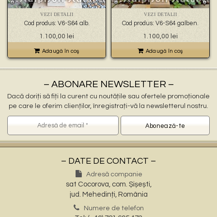
🐉 – statuete gargoyles –
👼 – statuete religioase și îngerași –
VEZI DETALII
VEZI DETALII
🦜 – statuete păsări –
Cod produs: V6-S64 alb.
Cod produs: V6-S64 galben.
💧 – statuete pentru fântâni –
1.100,00
lei
1.100,00
lei
🍄 – statuete pitici și troli –
👤 – statui oameni –
Adaugă în coş
Adaugă în coş
🏺 – vaze pentru flori –
– ABONARE NEWSLETTER –
Dacă doriți să fiți la curent cu noutățile sau ofertele promoționale
pe care le oferim clienților, înregistrați-vă la newsletterul nostru.
– DATE DE CONTACT –
Adresă companie
sat Cocorova, com. Șișești,
jud. Mehedinți, România
Numere de telefon