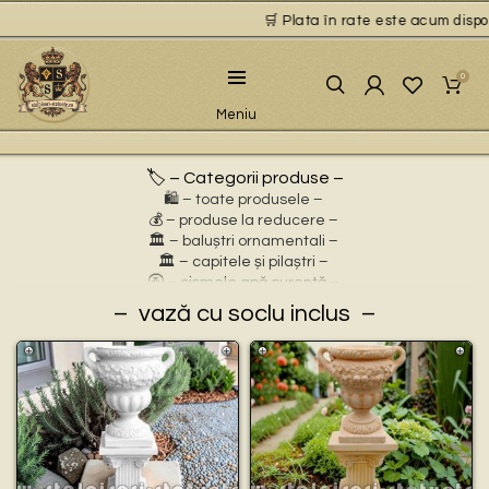
🛒 Plata în rate este acum disponi
0
Meniu
🏷️ – Categorii produse –
🛍️ – toate produsele –
💰 – produse la reducere –
🏛 – baluștri ornamentali –
🏛 – capitele și pilaștri –
🚰 – cișmele apă curentă –
⛲ – fântâni arteziene –
vază cu soclu inclus
🎀 – idei de cadouri –
🪴 – jardiniere cu personaje –
🌸 – jardiniere pentru flori –
🏗 – socluri și stative –
🦌 – statuete animale sălbatice –
🐕 – statuete animale domestice –
🧘 – statuete buddha –
🧺 – statuete cu coșulețe –