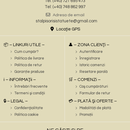
Tel: (+40) 721 695 473
Tel: (+40) 748 862 997
Adresa de email
stalpisorisistatuete@gmail.com
Locaţie GPS
📦 – LiNKURi UTiLE –
👤 – ZONA CLiENŢi –
Cum cumpăr?
Autentificare
Politica de livrare
Înregistrare
Politica de retur
Istoric comenzi
Garanție produse
Resetare parolă
ℹ️ – iNFORMAŢii –
🛒 – COMENZi –
Întrebări frecvente
Coş cumpărături
Termeni şi condiţii
Formular de retur
🔒 – LEGAL –
💳 – PLATĂ Şi OFERTE –
Confidenţialitate
Modalități de plată
Politica cookie
Promoții