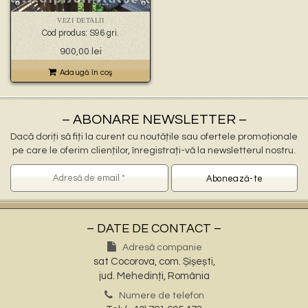
🐉 – statuete gargoyles –
👼 – statuete religioase și îngerași –
VEZI DETALII
🦜 – statuete păsări –
Cod produs: S96 gri.
💧 – statuete pentru fântâni –
900,00
lei
🍄 – statuete pitici și troli –
👤 – statui oameni –
Adaugă în coş
🏺 – vaze pentru flori –
– ABONARE NEWSLETTER –
Dacă doriți să fiți la curent cu noutățile sau ofertele promoționale
pe care le oferim clienților, înregistrați-vă la newsletterul nostru.
– DATE DE CONTACT –
Adresă companie
sat Cocorova, com. Șișești,
jud. Mehedinți, România
Numere de telefon