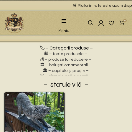
🛒 Plata în rate este acum dispon
0
Meniu
🏷️ – Categorii produse –
🛍️ – toate produsele –
💰 – produse la reducere –
🏛 – baluștri ornamentali –
🏛 – capitele și pilaștri –
🚰 – cișmele apă curentă –
⛲ – fântâni arteziene –
statuie vilă
🎀 – idei de cadouri –
🪴 – jardiniere cu personaje –
🌸 – jardiniere pentru flori –
🏗 – socluri și stative –
🦌 – statuete animale sălbatice –
🐕 – statuete animale domestice –
🧘 – statuete buddha –
🧺 – statuete cu coșulețe –