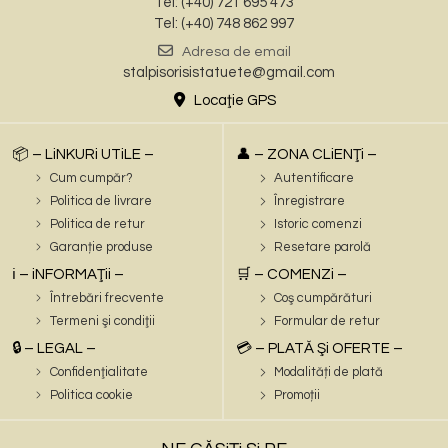
Tel: (+40) 721 695 473
Tel: (+40) 748 862 997
Adresa de email
stalpisorisistatuete@gmail.com
Locaţie GPS
📦 – LiNKURi UTiLE –
👤 – ZONA CLiENŢi –
Cum cumpăr?
Autentificare
Politica de livrare
Înregistrare
Politica de retur
Istoric comenzi
Garanție produse
Resetare parolă
ℹ️ – iNFORMAŢii –
🛒 – COMENZi –
Întrebări frecvente
Coş cumpărături
Termeni şi condiţii
Formular de retur
🔒 – LEGAL –
💳 – PLATĂ Şi OFERTE –
Confidenţialitate
Modalități de plată
Politica cookie
Promoții