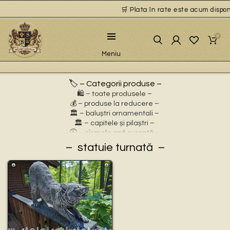
🛒 Plata în rate este acum disponib
0
Meniu
🏷️ – Categorii produse –
🛍️ – toate produsele –
💰 – produse la reducere –
🏛 – baluștri ornamentali –
🏛 – capitele și pilaștri –
🚰 – cișmele apă curentă –
⛲ – fântâni arteziene –
statuie turnată
🎀 – idei de cadouri –
🪴 – jardiniere cu personaje –
🌸 – jardiniere pentru flori –
🏗 – socluri și stative –
🦌 – statuete animale sălbatice –
🐕 – statuete animale domestice –
🧘 – statuete buddha –
🧺 – statuete cu coșulețe –