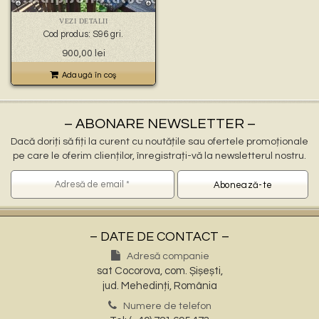
🐉 – statuete gargoyles –
👼 – statuete religioase și îngerași –
VEZI DETALII
🦜 – statuete păsări –
Cod produs: S96 gri.
💧 – statuete pentru fântâni –
900,00
lei
🍄 – statuete pitici și troli –
👤 – statui oameni –
Adaugă în coş
🏺 – vaze pentru flori –
– ABONARE NEWSLETTER –
Dacă doriți să fiți la curent cu noutățile sau ofertele promoționale
pe care le oferim clienților, înregistrați-vă la newsletterul nostru.
– DATE DE CONTACT –
Adresă companie
sat Cocorova, com. Șișești,
jud. Mehedinți, România
Numere de telefon