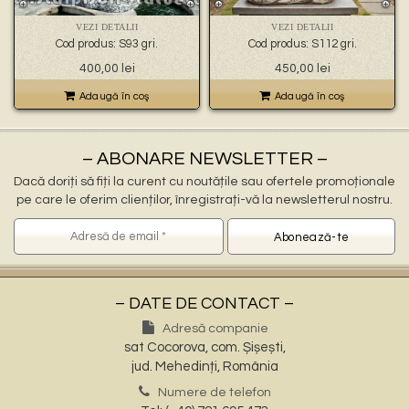
🐉 – statuete gargoyles –
👼 – statuete religioase și îngerași –
VEZI DETALII
VEZI DETALII
🦜 – statuete păsări –
Cod produs: S93 gri.
Cod produs: S112 gri.
💧 – statuete pentru fântâni –
400,00
lei
450,00
lei
🍄 – statuete pitici și troli –
👤 – statui oameni –
Adaugă în coş
Adaugă în coş
🏺 – vaze pentru flori –
– ABONARE NEWSLETTER –
Dacă doriți să fiți la curent cu noutățile sau ofertele promoționale
pe care le oferim clienților, înregistrați-vă la newsletterul nostru.
– DATE DE CONTACT –
Adresă companie
sat Cocorova, com. Șișești,
jud. Mehedinți, România
Numere de telefon