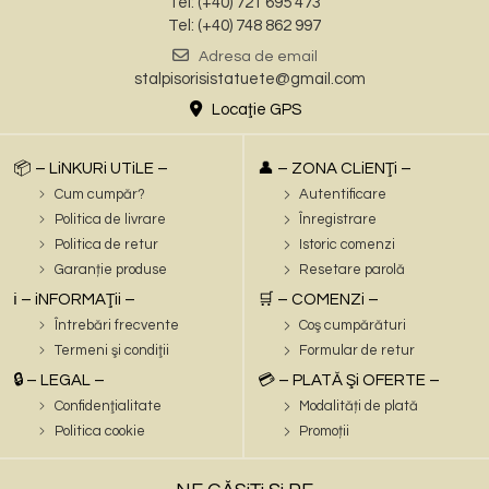
Tel: (+40) 721 695 473
Tel: (+40) 748 862 997
Adresa de email
stalpisorisistatuete@gmail.com
Locaţie GPS
📦 – LiNKURi UTiLE –
👤 – ZONA CLiENŢi –
Cum cumpăr?
Autentificare
Politica de livrare
Înregistrare
Politica de retur
Istoric comenzi
Garanție produse
Resetare parolă
ℹ️ – iNFORMAŢii –
🛒 – COMENZi –
Întrebări frecvente
Coş cumpărături
Termeni şi condiţii
Formular de retur
🔒 – LEGAL –
💳 – PLATĂ Şi OFERTE –
Confidenţialitate
Modalități de plată
Politica cookie
Promoții