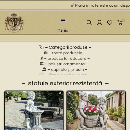
🛒 Plata în rate este acum disponi
0
Meniu
🏷️ – Categorii produse –
🛍️ – toate produsele –
💰 – produse la reducere –
🏛 – baluștri ornamentali –
🏛 – capitele și pilaștri –
🚰 – cișmele apă curentă –
⛲ – fântâni arteziene –
statuie exterior rezistentă
🎀 – idei de cadouri –
🪴 – jardiniere cu personaje –
🌸 – jardiniere pentru flori –
🏗 – socluri și stative –
🦌 – statuete animale sălbatice –
🐕 – statuete animale domestice –
🧘 – statuete buddha –
🧺 – statuete cu coșulețe –