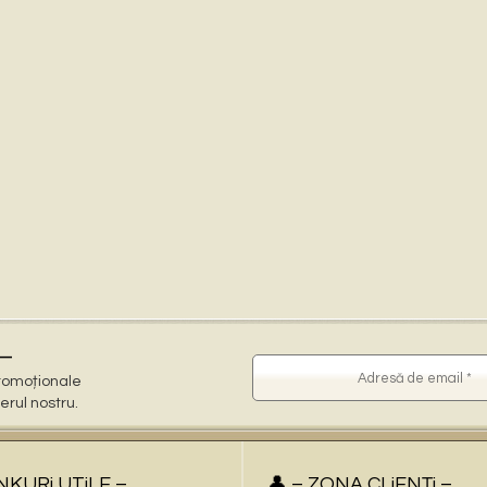
–
 promoționale
terul nostru.
iNKURi UTiLE –
👤 – ZONA CLiENŢi –