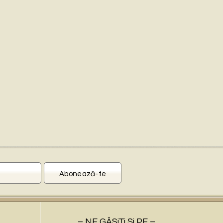
– NE GĂSiŢi Şi PE –