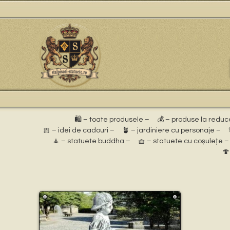
🛍️ – toate produsele –
💰 – produse la reduc
🎀 – idei de cadouri –
🪴 – jardiniere cu personaje –
🧘 – statuete buddha –
🧺 – statuete cu coșulețe –
🍄