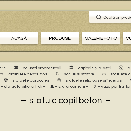
Caută un prod
ACASĂ
PRODUSE
GALERiE FOTO
C
ere –
🏛 – baluștri ornamentali –
🏛 – capitele și pilaștri –
🚰 – c
🌸 – jardiniere pentru flori –
🏗 – socluri și stative –
🦌 – statuete 
🐉 – statuete gargoyles –
👼 – statuete religioase și îngerași –
 – statuete pitici și troli –
👤 – statui oameni –
🏺 – vaze pentru flor
statuie copil beton