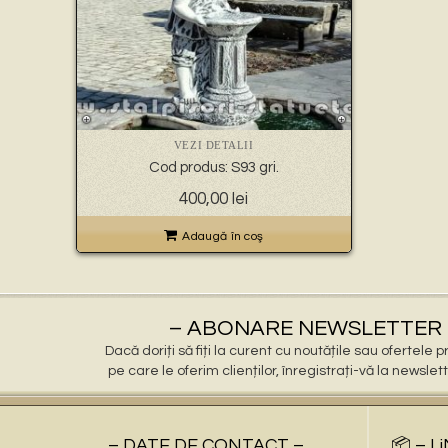
VEZI DETALII
Cod produs: S93 gri.
400,00
lei
Adaugă în coş
– ABONARE NEWSLETTER 
Dacă doriți să fiți la curent cu noutățile sau ofertele
pe care le oferim clienților, înregistrați-vă la newslet
– DATE DE CONTACT –
📦 – L