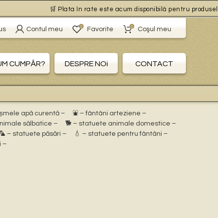
🛒 Plata în rate este acum disponibilă pentru produsele cu
0
0
us
Contul meu
Favorite
Coşul meu
UM CUMPĂR?
DESPRE NOi
CONTACT
ișmele apă curentă –
⛲ – fântâni arteziene –
animale sălbatice –
🐕 – statuete animale domestice –
🦜 – statuete păsări –
💧 – statuete pentru fântâni –
i –